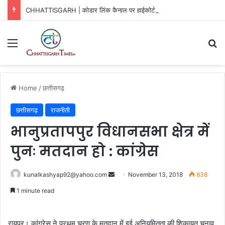
CHHATTISGARH | कोडार लिंक कैनाल पर हाईकोर्ट की बड़ी राहत
Menu
Se
Home
/
छत्तीसगढ़
छत्तीसगढ़
राजनीती
भानुप्रतापपुर विधानसभा क्षेत्र में
पुनः मतदान हो : कांग्रेस
Send
kunalkashyap92@yahoo.com
November 13, 2018
838
an
1 minute read
email
रायपुर। कांग्रेस ने प्रथम चरण के मतदान में इुई अनियमितता की शिकायत चुनाव