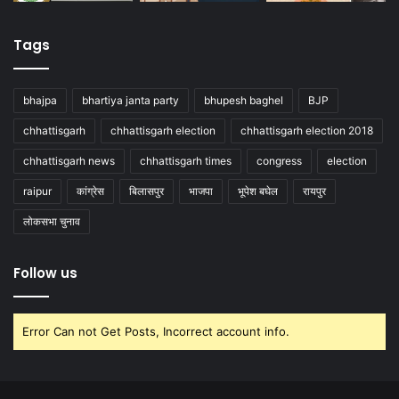
Tags
bhajpa
bhartiya janta party
bhupesh baghel
BJP
chhattisgarh
chhattisgarh election
chhattisgarh election 2018
chhattisgarh news
chhattisgarh times
congress
election
raipur
कांग्रेस
बिलासपुर
भाजपा
भूपेश बघेल
रायपुर
लोकसभा चुनाव
Follow us
Error Can not Get Posts, Incorrect account info.