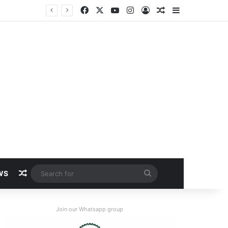
Facebook
X
YouTube
Instagram
Log In
Random Article
Sidebar
Random Article
Search
WS
for
Join our Whatsapp group