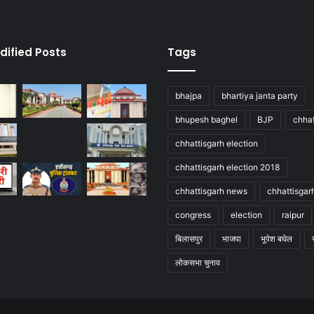
dified Posts
Tags
bhajpa
bhartiya janta party
bhupesh baghel
BJP
chhat
chhattisgarh election
chhattisgarh election 2018
chhattisgarh news
chhattisgar
congress
election
raipur
बिलासपुर
भाजपा
भूपेश बघेल
लोकसभा चुनाव