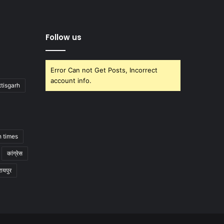
Follow us
Error Can not Get Posts, Incorrect
account info.
tisgarh
h times
कांग्रेस
रायपुर