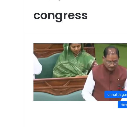
congress
chhattisga
नेश