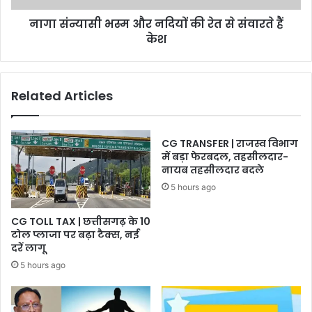
संवारते
नागा संन्यासी भस्म और नदियों की रेत से संवारते हैं
हैं
केश
केश
Related Articles
CG TRANSFER | राजस्व विभाग
में बड़ा फेरबदल, तहसीलदार-
नायब तहसीलदार बदले
5 hours ago
CG TOLL TAX | छत्तीसगढ़ के 10
टोल प्लाजा पर बढ़ा टैक्स, नई
दरें लागू
5 hours ago