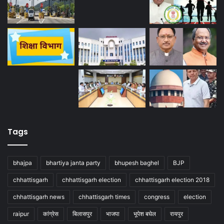
Tags
bhajpa
bhartiya janta party
bhupesh baghel
BJP
chhattisgarh
chhattisgarh election
chhattisgarh election 2018
chhattisgarh news
chhattisgarh times
congress
election
raipur
कांग्रेस
बिलासपुर
भाजपा
भूपेश बघेल
रायपुर