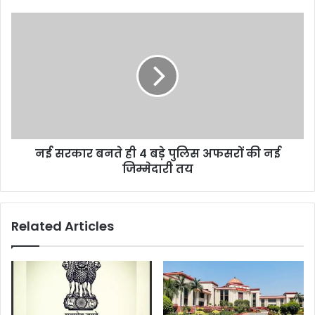
कर्ज
माफी
नई
सरकार
बनते
ही
4
बड़े
पुलिस
अफसरों
की
नई सरकार बनते ही 4 बड़े पुलिस अफसरों की नई
नई
जिम्मेदारी
जिम्मेदारी तय
तय
Related Articles