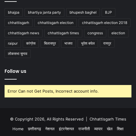
bhajpa
bhartiya janta party
bhupesh baghel
BJP
chhattisgarh
chhattisgarh election
chhattisgarh election 2018
chhattisgarh news
chhattisgarh times
congress
election
raipur
कांग्रेस
बिलासपुर
भाजपा
भूपेश बघेल
रायपुर
लोकसभा चुनाव
Follow us
Error Can not Get Posts, Incorrect account info.
© Copyright 2026, All Rights Reserved |
Chhattisgarh Times
Home
छत्तीसगढ़
नेशनल
इंटरनेशनल
राजनीती
व्यापार
खेल
शिक्षा