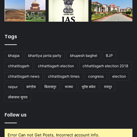
Tags
bhajpa
bhartiya janta party
bhupesh baghel
BJP
chhattisgarh
chhattisgarh election
chhattisgarh election 2018
chhattisgarh news
chhattisgarh times
congress
election
raipur
कांग्रेस
बिलासपुर
भाजपा
भूपेश बघेल
रायपुर
लोकसभा चुनाव
Follow us
Error Can not Get Posts, Incorrect account info.