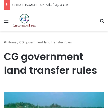
CHHATTISGARH | APL प्लांट में बड़ा हादसा!
Menu
Se
Home
/
CG government land transfer rules
CG government
land transfer rules