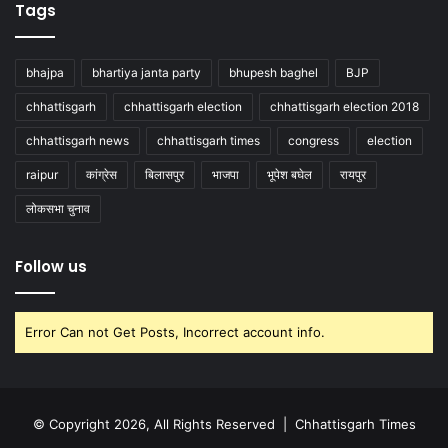
Tags
bhajpa
bhartiya janta party
bhupesh baghel
BJP
chhattisgarh
chhattisgarh election
chhattisgarh election 2018
chhattisgarh news
chhattisgarh times
congress
election
raipur
कांग्रेस
बिलासपुर
भाजपा
भूपेश बघेल
रायपुर
लोकसभा चुनाव
Follow us
Error Can not Get Posts, Incorrect account info.
© Copyright 2026, All Rights Reserved |
Chhattisgarh Times