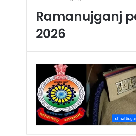
Ramanujganj pol
2026
chhattisga