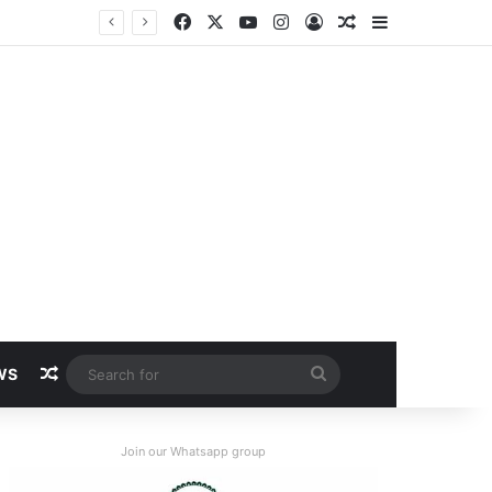
Facebook
X
YouTube
Instagram
Log In
Random Article
Sidebar
Random Article
Search
WS
for
Join our Whatsapp group