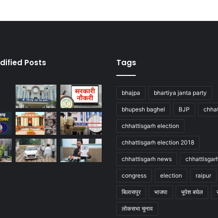
dified Posts
Tags
bhajpa
bhartiya janta party
bhupesh baghel
BJP
chhat
chhattisgarh election
chhattisgarh election 2018
chhattisgarh news
chhattisgar
congress
election
raipur
बिलासपुर
भाजपा
भूपेश बघेल
लोकसभा चुनाव