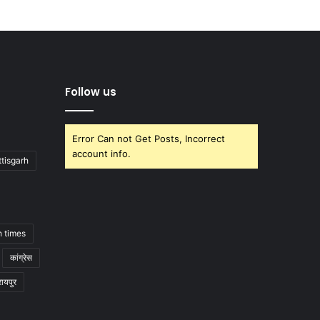
Follow us
Error Can not Get Posts, Incorrect
account info.
tisgarh
h times
कांग्रेस
रायपुर