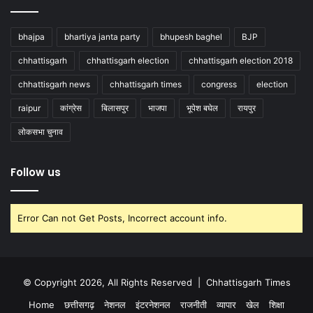
bhajpa
bhartiya janta party
bhupesh baghel
BJP
chhattisgarh
chhattisgarh election
chhattisgarh election 2018
chhattisgarh news
chhattisgarh times
congress
election
raipur
कांग्रेस
बिलासपुर
भाजपा
भूपेश बघेल
रायपुर
लोकसभा चुनाव
Follow us
Error Can not Get Posts, Incorrect account info.
© Copyright 2026, All Rights Reserved |
Chhattisgarh Times
Home
छत्तीसगढ़
नेशनल
इंटरनेशनल
राजनीती
व्यापार
खेल
शिक्षा