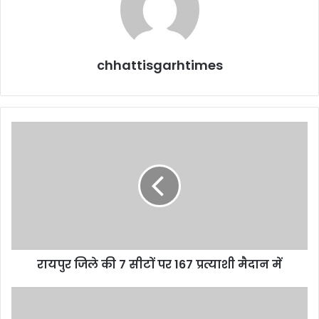
chhattisgarhtimes
रायपुर
जिले
की
7
सीटों
पर
167
प्रत्याशी
मैदान
रायपुर जिले की 7 सीटों पर 167 प्रत्याशी मैदान में
में
सबरीमाला
मंदिर