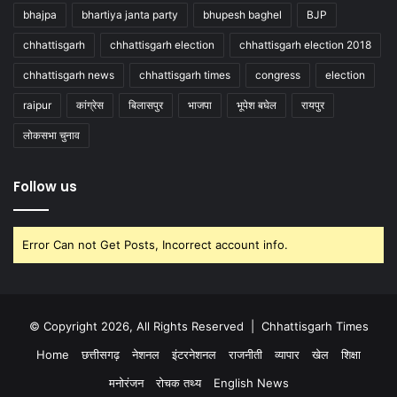
bhajpa
bhartiya janta party
bhupesh baghel
BJP
chhattisgarh
chhattisgarh election
chhattisgarh election 2018
chhattisgarh news
chhattisgarh times
congress
election
raipur
कांग्रेस
बिलासपुर
भाजपा
भूपेश बघेल
रायपुर
लोकसभा चुनाव
Follow us
Error Can not Get Posts, Incorrect account info.
© Copyright 2026, All Rights Reserved |
Chhattisgarh Times
Home
छत्तीसगढ़
नेशनल
इंटरनेशनल
राजनीती
व्यापार
खेल
शिक्षा
मनोरंजन
रोचक तथ्य
English News