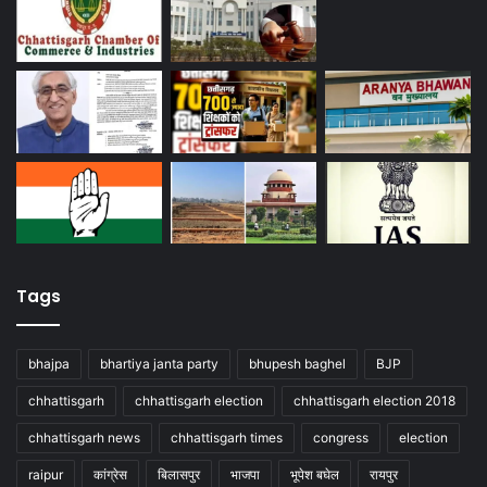
Tags
bhajpa
bhartiya janta party
bhupesh baghel
BJP
chhattisgarh
chhattisgarh election
chhattisgarh election 2018
chhattisgarh news
chhattisgarh times
congress
election
raipur
कांग्रेस
बिलासपुर
भाजपा
भूपेश बघेल
रायपुर