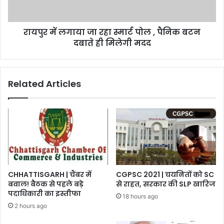
,
पैनिक
रायपुर में लगाया जा रहा स्मार्ट पोल , पैनिक बटन
बटन
दबाते
दबाते ही मिलेगी मदद
ही
मिलेगी
मदद
Related Articles
CHHATTISGARH | चैंबर में
CGPSC 2021 | चयनितों को SC
बवाल! बैठक से पहले बड़े
से राहत, सरकार की SLP खारिज
पदाधिकारी का इस्तीफा
18 hours ago
2 hours ago