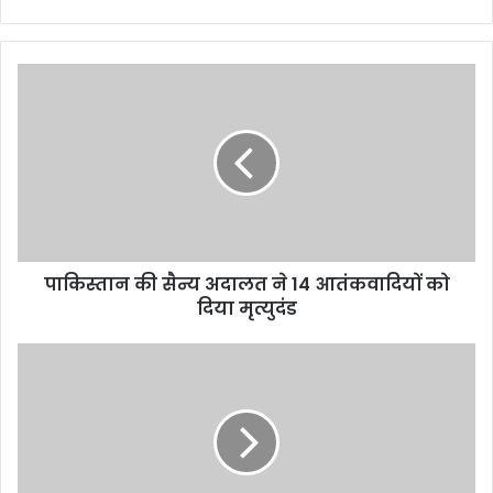
पाकिस्तान
की
सैन्य
अदालत
ने
14
आतंकवादियों
को
दिया
पाकिस्तान की सैन्य अदालत ने 14 आतंकवादियों को
मृत्युदंड
दिया मृत्युदंड
रायपुर
में
लगाया
जा
रहा
स्मार्ट
पोल