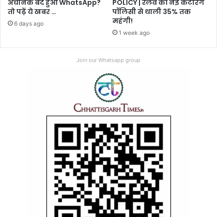
अचानक बंद हुआ WhatsApp?
POLICY | रेलवे की नई कैटरिंग
तो पढ़ें ये खबर …
पॉलिसी से थाली 35% तक
महंगी!
6 days ago
1 week ago
Join our Whatsapp group