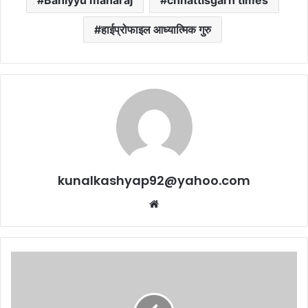
Bahiyyu maharaj
chhattisgarh times
हाईप्रोफाइल आध्यात्मिक गुरु
kunalkashyap92@yahoo.com
Website
शहडोल
कलेक्टर-
डिप्टी
कलेक्टर