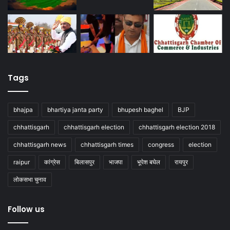
Tags
bhajpa
bhartiya janta party
bhupesh baghel
BJP
chhattisgarh
chhattisgarh election
chhattisgarh election 2018
chhattisgarh news
chhattisgarh times
congress
election
raipur
कांग्रेस
बिलासपुर
भाजपा
भूपेश बघेल
रायपुर
लोकसभा चुनाव
Follow us