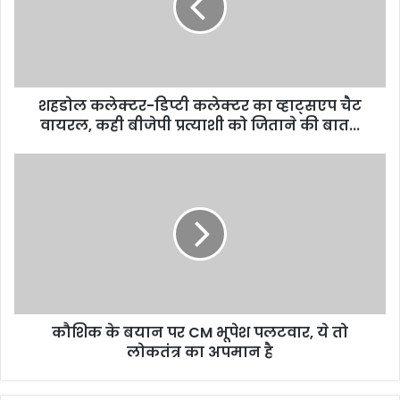
का
व्हाट्‍सएप
चैट
वायरल,
कही
शहडोल कलेक्टर-डिप्टी कलेक्टर का व्हाट्‍सएप चैट
बीजेपी
प्रत्याशी
वायरल, कही बीजेपी प्रत्याशी को जिताने की बात...
को
जिताने
कौशिक
की
के
बात...
बयान
पर
CM
भूपेश
पलटवार,
ये
तो
कौशिक के बयान पर CM भूपेश पलटवार, ये तो
लोकतंत्र
का
लोकतंत्र का अपमान है
अपमान
है