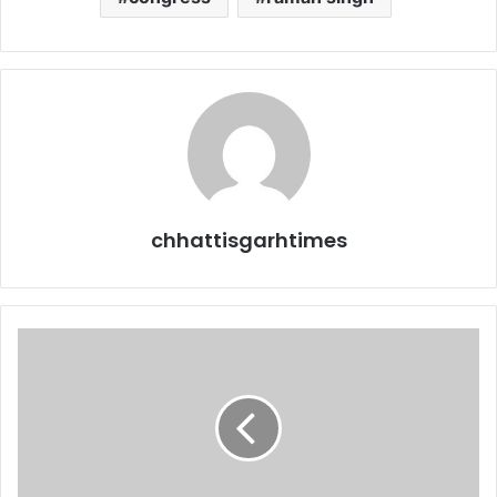
chhattisgarhtimes
न्यायिक
अभिरक्षा
में
भेजे
गए
भाजपा
प्रत्याशी