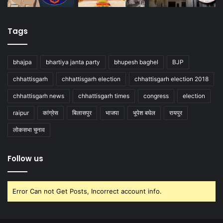
Tags
bhajpa
bhartiya janta party
bhupesh baghel
BJP
chhattisgarh
chhattisgarh election
chhattisgarh election 2018
chhattisgarh news
chhattisgarh times
congress
election
raipur
कांग्रेस
बिलासपुर
भाजपा
भूपेश बघेल
रायपुर
लोकसभा चुनाव
Follow us
Error Can not Get Posts, Incorrect account info.