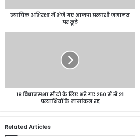
जमानत
पर
न्यायिक अभिरक्षा में भेजे गए भाजपा प्रत्याशी जमानत
छूटे
पर छूटे
18
विधानसभा
सीटों
के
लिए
भरे
गए
250
में
18 विधानसभा सीटों के लिए भरे गए 250 में से 21
से
21
प्रत्याशियों के नामांकन रद्द
प्रत्याशियों
के
नामांकन
Related Articles
रद्द