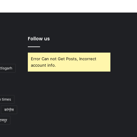
Follow us
Error Can not Get Posts, Incorrect
account info.
tisgarh
h times
कांग्रेस
रायपुर