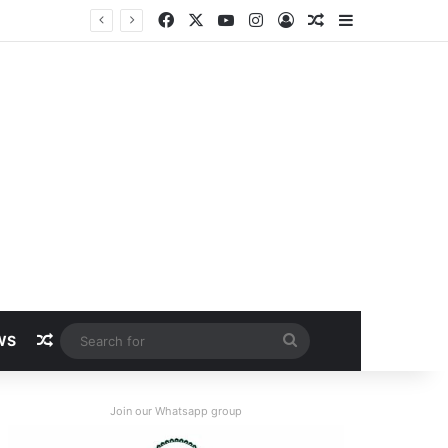
Facebook
X
YouTube
Instagram
Log In
Random Article
Sidebar
Random Article
Search
WS
for
Join our Whatsapp group