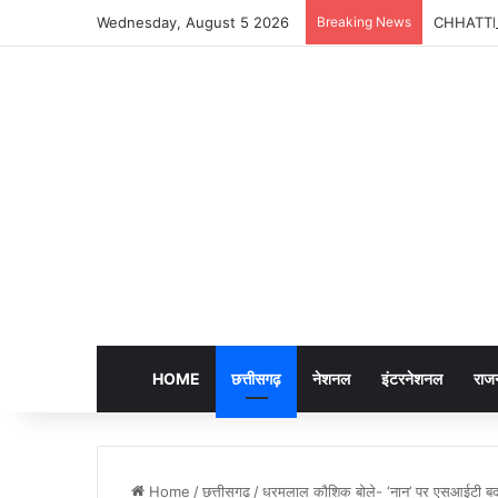
Wednesday, August 5 2026
Breaking News
CHHATTISG
HOME
छत्तीसगढ़
नेशनल
इंटरनेशनल
राज
Home
/
छत्तीसगढ़
/
धरमलाल कौशिक बोले- ‘नान’ पर एसआईटी बद