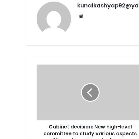
kunalkashyap92@ya
Website
Cabinet
decision:
New
high-
level
committee
to
study
various
Cabinet decision: New high-level
aspects
of
committee to study various aspects