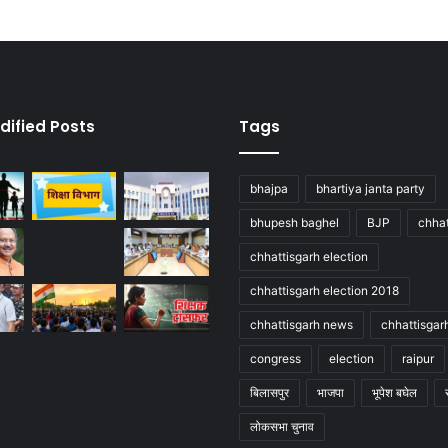
dified Posts
Tags
bhajpa
bhartiya janta party
bhupesh baghel
BJP
chhat
chhattisgarh election
chhattisgarh election 2018
chhattisgarh news
chhattisgar
congress
election
raipur
बिलासपुर
भाजपा
भूपेश बघेल
लोकसभा चुनाव