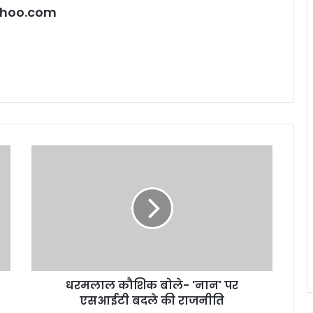
hoo.com
धरमलाल
कौशिक
बोले-
'नान'
पर
एसआईटी
बदले
की
राजनीति
धरमलाल कौशिक बोले- 'नान' पर
एसआईटी बदले की राजनीति