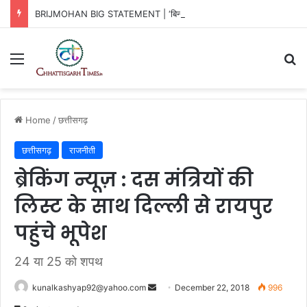
BRIJMOHAN BIG STATEMENT | ‘बिना दांत-सींग’ का रायपुर पुलिस कमिश्नरेट!
Menu
Se
Home
/
छत्तीसगढ़
छत्तीसगढ़
राजनीती
ब्रेकिंग न्यूज़ : दस मंत्रियों की
लिस्ट के साथ दिल्ली से रायपुर
पहुंचे भूपेश
24 या 25 को शपथ
Send
kunalkashyap92@yahoo.com
December 22, 2018
996
an