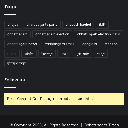
Tags
bhajpa
bhartiya janta party
bhupesh baghel
BJP
chhattisgarh
chhattisgarh election
chhattisgarh election 2018
chhattisgarh news
chhattisgarh times
congress
election
raipur
कांग्रेस
बिलासपुर
भाजपा
भूपेश बघेल
रायपुर
लोकसभा चुनाव
Follow us
Error Can not Get Posts, Incorrect account info.
© Copyright 2026, All Rights Reserved |
Chhattisgarh Times