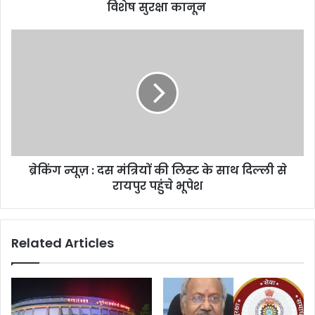
विशेष
विशेष सुरक्षा कानून
सुरक्षा
कानून
ब्रेकिंग
न्यूज़
:
दस
मंत्रियों
की
लिस्ट
के
साथ
ब्रेकिंग न्यूज़ : दस मंत्रियों की लिस्ट के साथ दिल्ली से
दिल्ली
से
रायपुर पहुंचे भूपेश
रायपुर
पहुंचे
भूपेश
Related Articles