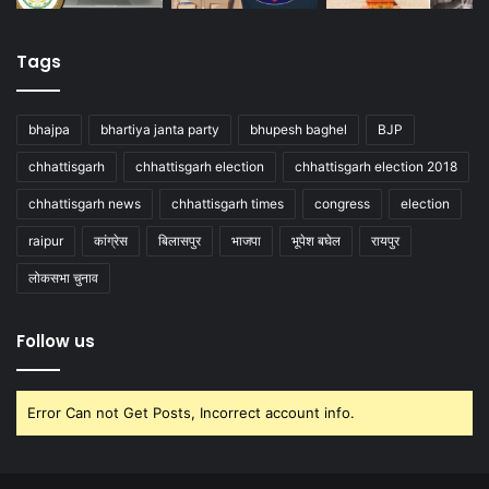
Tags
bhajpa
bhartiya janta party
bhupesh baghel
BJP
chhattisgarh
chhattisgarh election
chhattisgarh election 2018
chhattisgarh news
chhattisgarh times
congress
election
raipur
कांग्रेस
बिलासपुर
भाजपा
भूपेश बघेल
रायपुर
लोकसभा चुनाव
Follow us
Error Can not Get Posts, Incorrect account info.