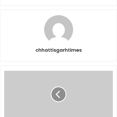
chhattisgarhtimes
कमलनाथ
का
मुख्यमंत्री
बनना
लगभग
तय,
राहुल
गांधी