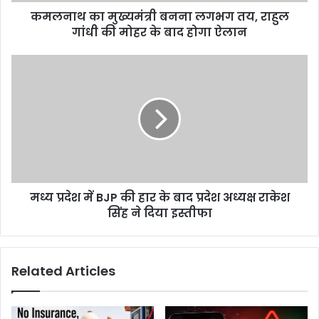
की
कमलनाथ का मुख्यमंत्री बनना लगभग तय, राहुल
मोहर
के
गांधी की मोहर के बाद होगा ऐलान
बाद
होगा
मध्य
ऐलान
प्रदेश
में
BJP
की
हार
के
बाद
प्रदेश
मध्य प्रदेश में BJP की हार के बाद प्रदेश अध्यक्ष राकेश
अध्यक्ष
राकेश
सिंह ने दिया इस्तीफा
सिंह
ने
दिया
Related Articles
इस्तीफा