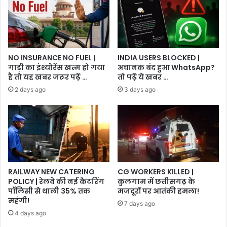
NO INSURANCE NO FUEL |
INDIA USERS BLOCKED |
गाड़ी का इंश्योरेंस खत्म हो गया
अचानक बंद हुआ WhatsApp?
है तो यह खबर जरूर पढ़ें …
तो पढ़ें ये खबर …
2 days ago
3 days ago
RAILWAY NEW CATERING
CG WORKERS KILLED |
POLICY | रेलवे की नई कैटरिंग
कुलगाम में छत्तीसगढ़ के
पॉलिसी से थाली 35% तक
मजदूरों पर आतंकी हमला!
महंगी!
7 days ago
4 days ago