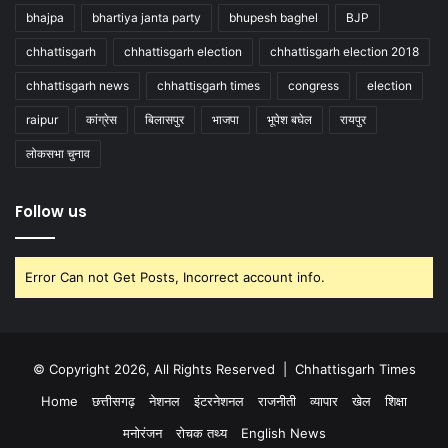
bhajpa
bhartiya janta party
bhupesh baghel
BJP
chhattisgarh
chhattisgarh election
chhattisgarh election 2018
chhattisgarh news
chhattisgarh times
congress
election
raipur
कांग्रेस
बिलासपुर
भाजपा
भूपेश बघेल
रायपुर
लोकसभा चुनाव
Follow us
Error Can not Get Posts, Incorrect account info.
© Copyright 2026, All Rights Reserved |
Chhattisgarh Times
Home
छत्तीसगढ़
नेशनल
इंटरनेशनल
राजनीती
व्यापार
खेल
शिक्षा
मनोरंजन
रोचक तथ्य
English News