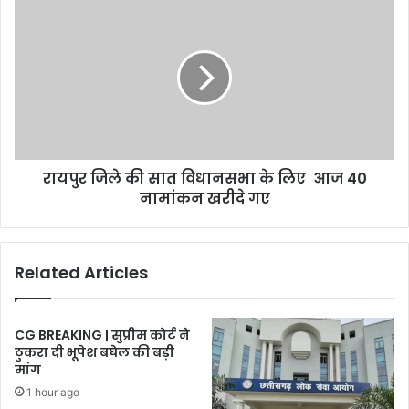
रायपुर
जिले
की
सात
विधानसभा
के
लिए
आज
40
रायपुर जिले की सात विधानसभा के लिए आज 40
नामांकन
खरीदे
नामांकन खरीदे गए
गए
Related Articles
CG BREAKING | सुप्रीम कोर्ट ने
ठुकरा दी भूपेश बघेल की बड़ी
मांग
1 hour ago