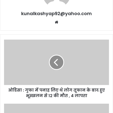
kunalkashyap92@yahoo.com
Website
ओडिसा
:
गुफा
में
पनाह
लिए
थे
लोग
तूफान
ओडिसा : गुफा में पनाह लिए थे लोग तूफान के बाद हुए
के
बाद
भूस्खलन से 12 की मौत , 4 लापता
हुए
भूस्खलन
गुरुग्राम
से
में