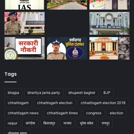
Tags
bhajpa
bhartiya janta party
bhupesh baghel
BJP
chhattisgarh
chhattisgarh election
chhattisgarh election 2018
chhattisgarh news
chhattisgarh times
congress
election
raipur
कांग्रेस
बिलासपुर
भाजपा
भूपेश बघेल
रायपुर
लोकसभा चुनाव