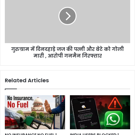
12
दिनदहाड़े
की
जज
मौत
की
,
पत्नी
4
और
लापता
बेटे
को
गुरुग्राम में दिनदहाड़े जज की पत्नी और बेटे को गोली
गोली
मारी
मारी , आरोपी गनमैन गिरफ्तार
,
आरोपी
गनमैन
Related Articles
गिरफ्तार
NO INSURANCE NO FUEL |
INDIA USERS BLOCKED |