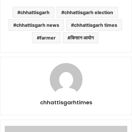
chhattisgarh
chhattisgarh election
chhattisgarh news
chhattisgarh times
farmer
किसान आयोग
chhattisgarhtimes
Breaking