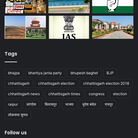
Tags
bhajpa
bhartiya janta party
bhupesh baghel
BJP
chhattisgarh
chhattisgarh election
chhattisgarh election 2018
chhattisgarh news
chhattisgarh times
congress
election
raipur
कांग्रेस
बिलासपुर
भाजपा
भूपेश बघेल
रायपुर
लोकसभा चुनाव
Follow us