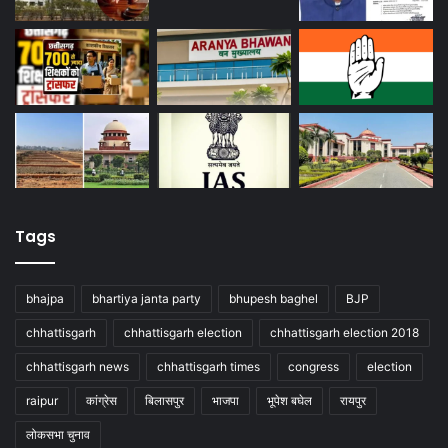
Tags
bhajpa
bhartiya janta party
bhupesh baghel
BJP
chhattisgarh
chhattisgarh election
chhattisgarh election 2018
chhattisgarh news
chhattisgarh times
congress
election
raipur
कांग्रेस
बिलासपुर
भाजपा
भूपेश बघेल
रायपुर
लोकसभा चुनाव