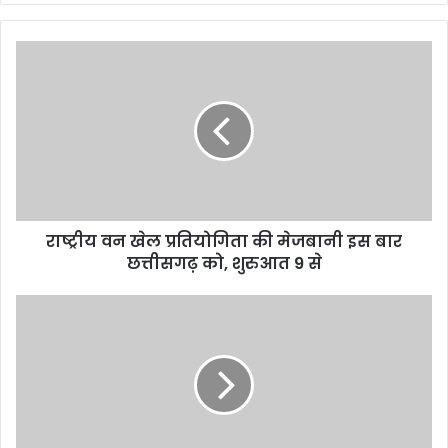
राष्ट्रीय
वन
खेल
प्रतियोगिता
की
मेजबानी
इस
बार
छत्तीसगढ़
राष्ट्रीय वन खेल प्रतियोगिता की मेजबानी इस बार
को,
शुरुआत
छत्तीसगढ़ को, शुरुआत 9 से
9
से
राष्ट्रीय
वन
खेल
प्रतियोगिता
की
मेजबानी
इस