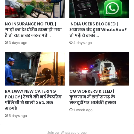
NO INSURANCE NO FUEL |
INDIA USERS BLOCKED |
गाड़ी का इंश्योरेंस खत्म हो गया
अचानक बंद हुआ WhatsApp?
है तो यह खबर जरूर पढ़ें …
तो पढ़ें ये खबर …
3 days ago
4 days ago
RAILWAY NEW CATERING
CG WORKERS KILLED |
POLICY | रेलवे की नई कैटरिंग
कुलगाम में छत्तीसगढ़ के
पॉलिसी से थाली 35% तक
मजदूरों पर आतंकी हमला!
महंगी!
1 week ago
5 days ago
Join our Whatsapp group