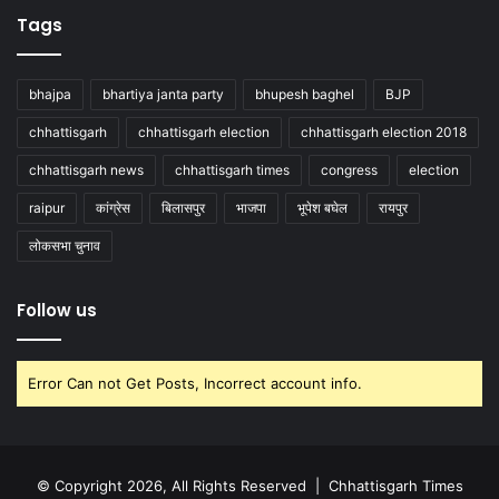
Tags
bhajpa
bhartiya janta party
bhupesh baghel
BJP
chhattisgarh
chhattisgarh election
chhattisgarh election 2018
chhattisgarh news
chhattisgarh times
congress
election
raipur
कांग्रेस
बिलासपुर
भाजपा
भूपेश बघेल
रायपुर
लोकसभा चुनाव
Follow us
Error Can not Get Posts, Incorrect account info.
© Copyright 2026, All Rights Reserved |
Chhattisgarh Times