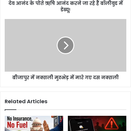
देव आनंद के पोते ऋषि आनंद करने जा रहे हैं बॉलीवुड में
हैं
बॉलीवुड
डेब्यू!
में
डेब्यू!
बीजापुर
में
नक्सली
मुठभेड़
में
मारे
गए
दस
नक्सली
बीजापुर में नक्सली मुठभेड़ में मारे गए दस नक्सली
Related Articles