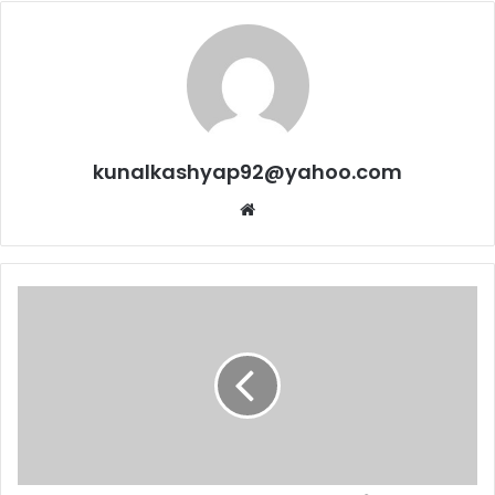
kunalkashyap92@yahoo.com
Website
देव
आनंद
के
पोते
ऋषि
आनंद
करने
जा
रहे