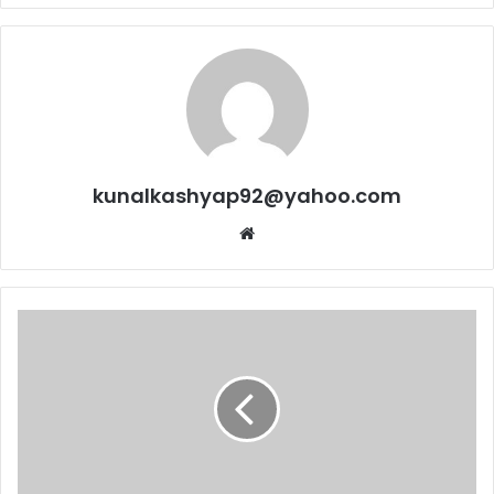
kunalkashyap92@yahoo.com
Website
25
जनवरी
तक
नए
मतदाता
जुड़वा
सकते
हैं