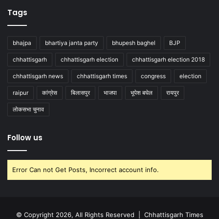
Tags
bhajpa
bhartiya janta party
bhupesh baghel
BJP
chhattisgarh
chhattisgarh election
chhattisgarh election 2018
chhattisgarh news
chhattisgarh times
congress
election
raipur
कांग्रेस
बिलासपुर
भाजपा
भूपेश बघेल
रायपुर
लोकसभा चुनाव
Follow us
Error Can not Get Posts, Incorrect account info.
© Copyright 2026, All Rights Reserved |
Chhattisgarh Times