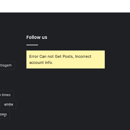
Follow us
Error Can not Get Posts, Incorrect
account info.
tisgarh
h times
कांग्रेस
रायपुर