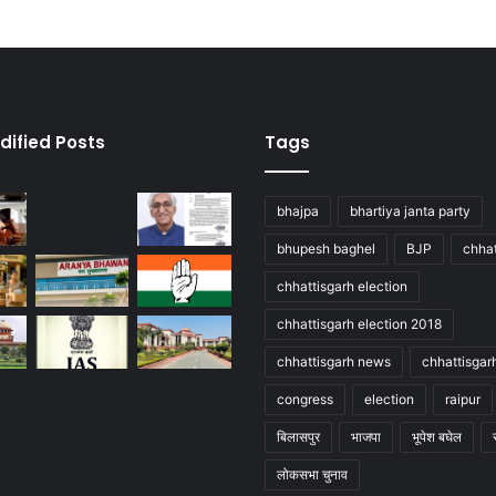
dified Posts
Tags
bhajpa
bhartiya janta party
bhupesh baghel
BJP
chhat
chhattisgarh election
chhattisgarh election 2018
chhattisgarh news
chhattisgar
congress
election
raipur
बिलासपुर
भाजपा
भूपेश बघेल
लोकसभा चुनाव