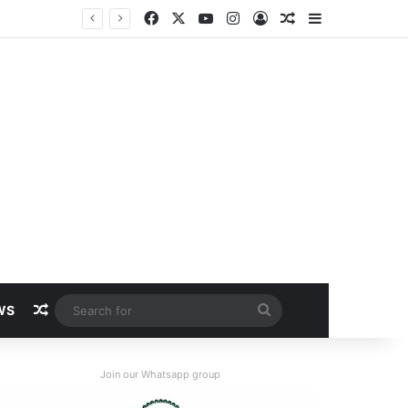
Facebook
X
YouTube
Instagram
Log In
Random Article
Sidebar
Random Article
Search
WS
for
Join our Whatsapp group