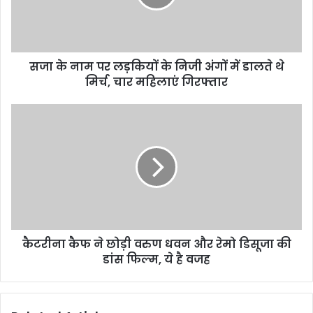
के
निजी
अंगों
में
सजा के नाम पर लड़कियों के निजी अंगों में डालते थे
डालते
थे
मिर्च, चार महिलाएं गिरफ्तार
मिर्च,
चार
कैटरीना
महिलाएं
कैफ
गिरफ्तार
ने
छोड़ी
वरुण
धवन
और
रेमो
डिसूजा
कैटरीना कैफ ने छोड़ी वरुण धवन और रेमो डिसूजा की
की
डांस
डांस फिल्म, ये है वजह
फिल्म,
ये
है