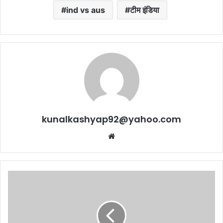
ind vs aus
टीम इंडिया
kunalkashyap92@yahoo.com
Website
सजा
के
नाम
पर
लड़कियों