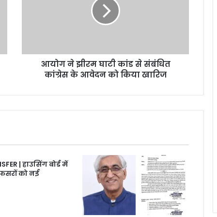
घाटी
कांड
से
संबंधित
कांग्रेस
के
आयोग ने झीरम घाटी कांड से संबंधित
आवेदन
को
कांग्रेस के आवेदन को किया खारिज
किया
खारिज
R | हाउसिंग बोर्ड में
फसरों को नई