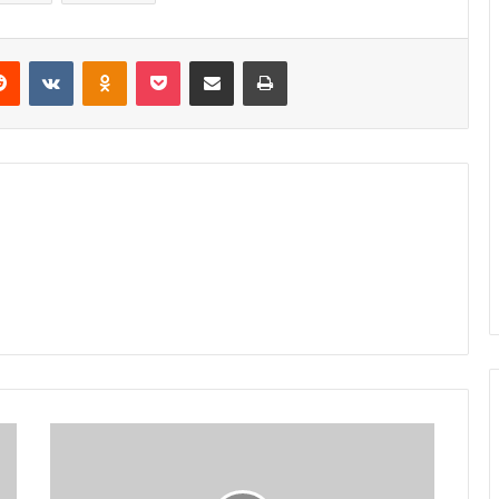
erest
Reddit
VKontakte
Odnoklassniki
Pocket
Share via Email
Print
आयोग
ने
झीरम