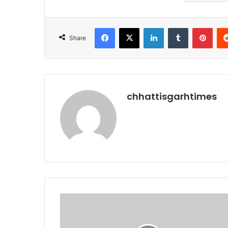
Facebook
X
LinkedIn
Tumblr
Pint
Share
chhattisgarhtimes
कृषि
पंपों
के