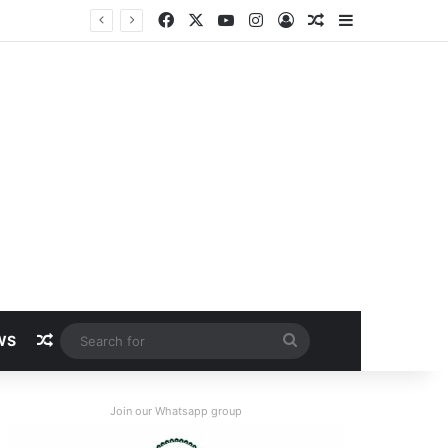
Facebook
X
YouTube
Instagram
Log In
Random Article
Sidebar
Random Article
Search
WS
for
Join our Whatsapp group