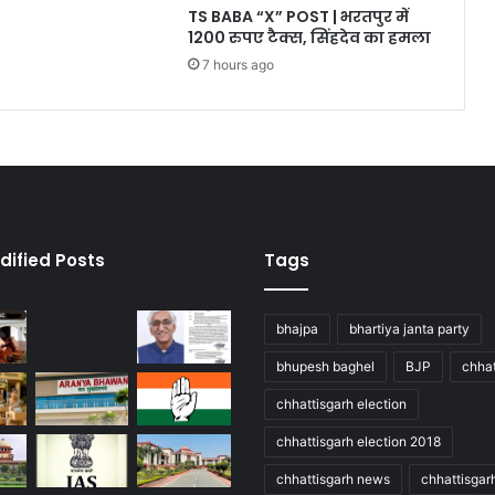
TS BABA “X” POST | भरतपुर में
1200 रुपए टैक्स, सिंहदेव का हमला
7 hours ago
dified Posts
Tags
bhajpa
bhartiya janta party
bhupesh baghel
BJP
chhat
chhattisgarh election
chhattisgarh election 2018
chhattisgarh news
chhattisgar