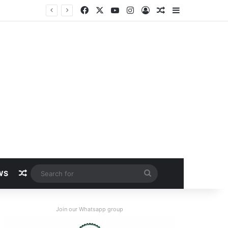
Facebook
X
YouTube
Instagram
Log In
Random Article
Sidebar
Random Article
Search
WS
for
Join our Whatsapp group