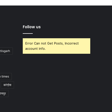
Follow us
Error Can not Get Posts, Incorrect
account info.
tisgarh
h times
कांग्रेस
रायपुर