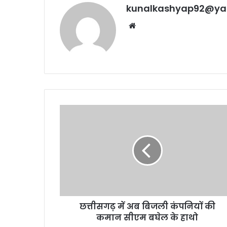
kunalkashyap92@ya
Website
छत्तीसगढ़
में
अब
बिजली
कंपनियों
की
कमान
सीएम
बघेल
छत्तीसगढ़ में अब बिजली कंपनियों की
के
हाथो
कमान सीएम बघेल के हाथो