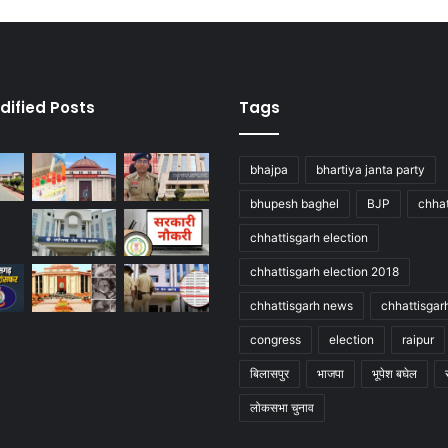
dified Posts
Tags
bhajpa
bhartiya janta party
bhupesh baghel
BJP
chhat
chhattisgarh election
chhattisgarh election 2018
chhattisgarh news
chhattisgar
congress
election
raipur
बिलासपुर
भाजपा
भूपेश बघेल
लोकसभा चुनाव