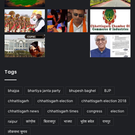
Tags
bhajpa
bhartiya janta party
bhupesh baghel
BJP
chhattisgarh
chhattisgarh election
chhattisgarh election 2018
chhattisgarh news
chhattisgarh times
congress
election
raipur
कांग्रेस
बिलासपुर
भाजपा
भूपेश बघेल
रायपुर
लोकसभा चुनाव