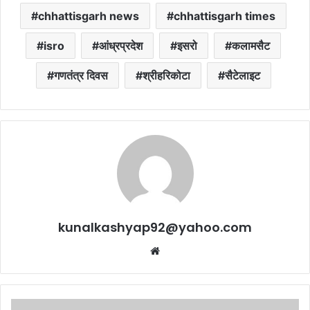
chhattisgarh news
chhattisgarh times
isro
आंध्रप्रदेश
इसरो
कलामसैट
गणतंत्र दिवस
श्रीहरिकोटा
सैटेलाइट
kunalkashyap92@yahoo.com
Website
लांच