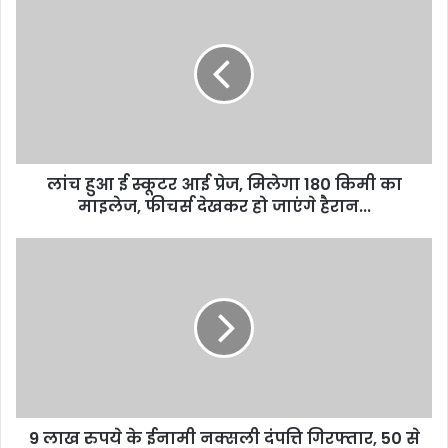
हुआ
ई
स्कूटर
आई
प्रेज,
मिलेगा
180
किमी
लांच हुआ ई स्कूटर आई प्रेज, मिलेगा 180 किमी का
का
माइलेज,
माइलेज, फीचर्स देखकर हो जाएंगे हैरान...
फीचर्स
देखकर
9
हो
लाख
जाएंगे
रुपये
हैरान...
के
ईनामी
नक्सली
दंपत्ति
गिरफ्तार,
50
9 लाख रुपये के ईनामी नक्सली दंपत्ति गिरफ्तार, 50 से
से