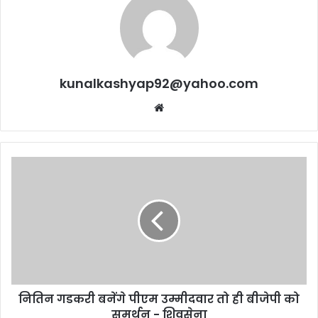
kunalkashyap92@yahoo.com
Website
नितिन
गडकरी
बनेंगे
पीएम
उम्मीदवार
तो
ही
बीजेपी
को
नितिन गडकरी बनेंगे पीएम उम्मीदवार तो ही बीजेपी को
समर्थन
-
समर्थन - शिवसेना