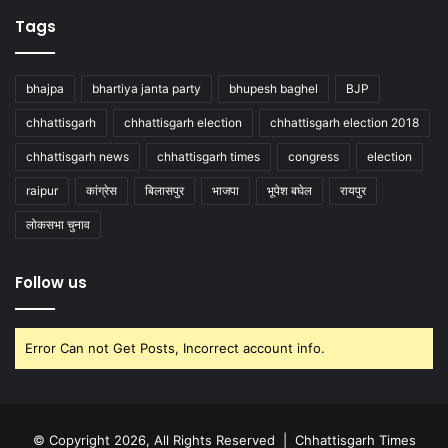
Tags
bhajpa
bhartiya janta party
bhupesh baghel
BJP
chhattisgarh
chhattisgarh election
chhattisgarh election 2018
chhattisgarh news
chhattisgarh times
congress
election
raipur
कांग्रेस
बिलासपुर
भाजपा
भूपेश बघेल
रायपुर
लोकसभा चुनाव
Follow us
Error Can not Get Posts, Incorrect account info.
© Copyright 2026, All Rights Reserved |
Chhattisgarh Times