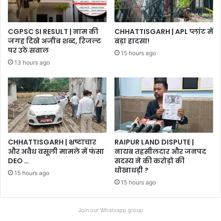
CGPSC SI RESULT | नाम की
CHHATTISGARH | APL प्लांट में
जगह दिखे अजीब शब्द, रिजल्ट
बड़ा हादसा!
पर उठे सवाल
15 hours ago
13 hours ago
CHHATTISGARH | भ्रष्टाचार
RAIPUR LAND DISPUTE |
और अवैध वसूली मामले में फंसा
नायब तहसीलदार और जनपद
DEO …
सदस्य ने की करोड़ो की
धोखाधड़ी ?
15 hours ago
15 hours ago
Join our Whatsapp group