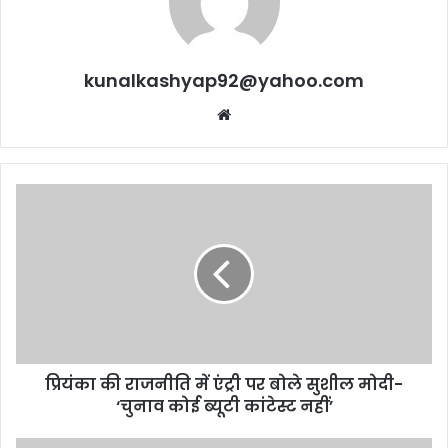
kunalkashyap92@yahoo.com
Website
प्रियंका
की
राजनीति
में
एंट्री
पर
बोले
सुशील
मोदी-
प्रियंका की राजनीति में एंट्री पर बोले सुशील मोदी-
‘चुनाव
कोई
‘चुनाव कोई ब्यूटी कांटेस्ट नहीं’
ब्यूटी
कांटेस्ट
देवर