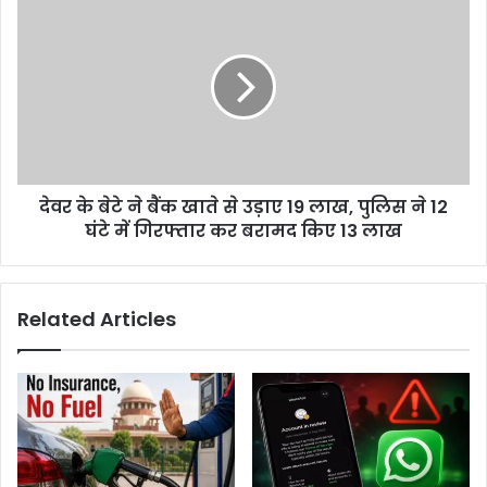
नहीं’
के
बेटे
ने
बैंक
खाते
से
उड़ाए
19
देवर के बेटे ने बैंक खाते से उड़ाए 19 लाख, पुलिस ने 12
लाख,
पुलिस
घंटे में गिरफ्तार कर बरामद किए 13 लाख
ने
12
घंटे
Related Articles
में
गिरफ्तार
कर
बरामद
किए
13
लाख