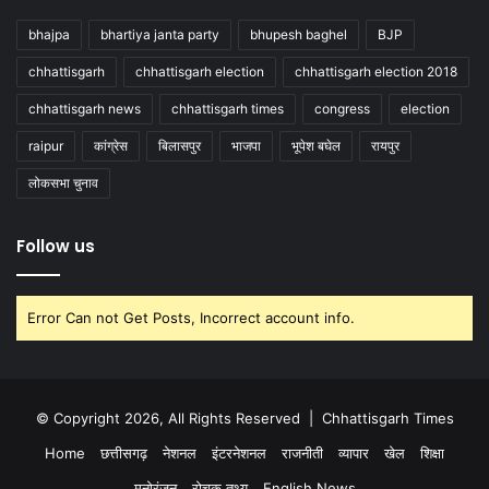
bhajpa
bhartiya janta party
bhupesh baghel
BJP
chhattisgarh
chhattisgarh election
chhattisgarh election 2018
chhattisgarh news
chhattisgarh times
congress
election
raipur
कांग्रेस
बिलासपुर
भाजपा
भूपेश बघेल
रायपुर
लोकसभा चुनाव
Follow us
Error Can not Get Posts, Incorrect account info.
© Copyright 2026, All Rights Reserved |
Chhattisgarh Times
Home
छत्तीसगढ़
नेशनल
इंटरनेशनल
राजनीती
व्यापार
खेल
शिक्षा
मनोरंजन
रोचक तथ्य
English News