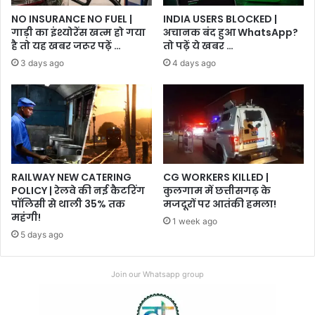
NO INSURANCE NO FUEL |
INDIA USERS BLOCKED |
गाड़ी का इंश्योरेंस खत्म हो गया
अचानक बंद हुआ WhatsApp?
है तो यह खबर जरूर पढ़ें …
तो पढ़ें ये खबर …
3 days ago
4 days ago
RAILWAY NEW CATERING
CG WORKERS KILLED |
POLICY | रेलवे की नई कैटरिंग
कुलगाम में छत्तीसगढ़ के
पॉलिसी से थाली 35% तक
मजदूरों पर आतंकी हमला!
महंगी!
1 week ago
5 days ago
Join our Whatsapp group