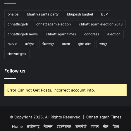
bhajpa
bhartiya janta party
bhupesh baghel
BJP
chhattisgarh
chhattisgarh election
chhattisgarh election 2018
chhattisgarh news
chhattisgarh times
congress
election
raipur
कांग्रेस
बिलासपुर
भाजपा
भूपेश बघेल
रायपुर
लोकसभा चुनाव
Follow us
Error Can not Get Posts, Incorrect account info.
© Copyright 2026, All Rights Reserved |
Chhattisgarh Times
Home
छत्तीसगढ़
नेशनल
इंटरनेशनल
राजनीती
व्यापार
खेल
शिक्षा