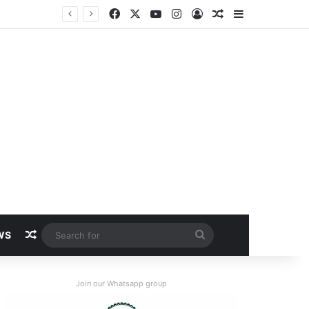
Facebook
X
YouTube
Instagram
Log In
Random Article
Sidebar
Random Article
Search
WS
for
Join our Whatsapp group