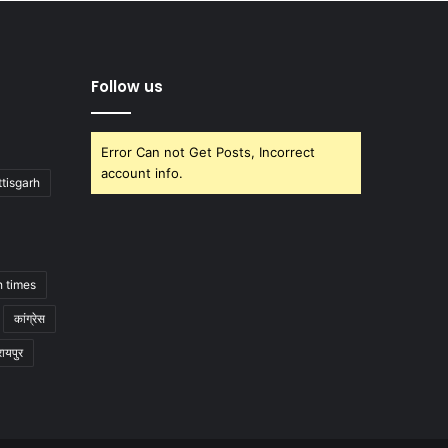
Follow us
Error Can not Get Posts, Incorrect
account info.
tisgarh
h times
कांग्रेस
रायपुर