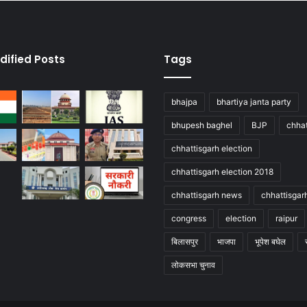
dified Posts
Tags
bhajpa
bhartiya janta party
bhupesh baghel
BJP
chhat
chhattisgarh election
chhattisgarh election 2018
chhattisgarh news
chhattisgar
congress
election
raipur
बिलासपुर
भाजपा
भूपेश बघेल
लोकसभा चुनाव