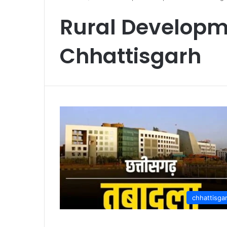
Rural Develop
Chhattisgarh
chhattisga