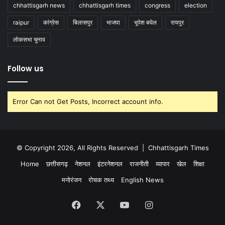
chhattisgarh news
chhattisgarh times
congress
election
raipur
कांग्रेस
बिलासपुर
भाजपा
भूपेश बघेल
रायपुर
लोकसभा चुनाव
Follow us
Error Can not Get Posts, Incorrect account info.
© Copyright 2026, All Rights Reserved |
Chhattisgarh Times
Home
छत्तीसगढ़
नेशनल
इंटरनेशनल
राजनीती
व्यापार
खेल
शिक्षा
मनोरंजन
रोचक तथ्य
English News
Facebook
X
YouTube
Instagram