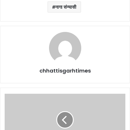
नागा संन्यासी
chhattisgarhtimes
CM
begins
his
new
years
with