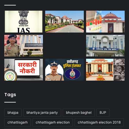
Tags
bhajpa
bhartiya janta party
bhupesh baghel
BJP
chhattisgarh
chhattisgarh election
chhattisgarh election 2018