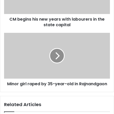
labourers
in
the
CM begins his new years with labourers in the
state
capital
state capital
Minor
girl
raped
by
35-
year-
old
in
Rajnandgaon
Minor girl raped by 35-year-old in Rajnandgaon
Related Articles