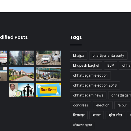
dified Posts
Tags
bhajpa
bhartiya janta party
bhupesh baghel
BJP
chhat
chhattisgarh election
chhattisgarh election 2018
chhattisgarh news
chhattisgar
congress
election
raipur
बिलासपुर
भाजपा
भूपेश बघेल
लोकसभा चुनाव