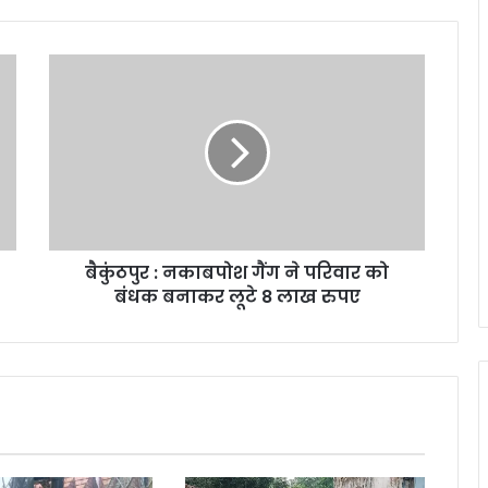
बैकुंठपुर
:
नकाबपोश
गैंग
ने
परिवार
को
बंधक
बनाकर
बैकुंठपुर : नकाबपोश गैंग ने परिवार को
लूटे
8
बंधक बनाकर लूटे 8 लाख रुपए
लाख
रुपए