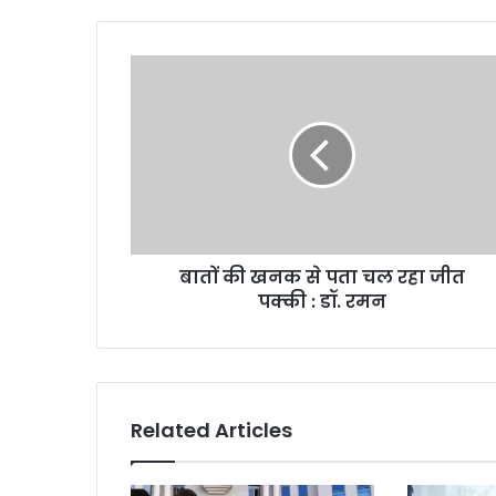
बातों
की
खनक
से
पता
चल
रहा
जीत
पक्की
बातों की खनक से पता चल रहा जीत
:
डॉ.
पक्की : डॉ. रमन
रमन
Related Articles