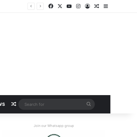
Facebook
X
YouTube
Instagram
Log In
Random Article
Sidebar
Random Article
Search
WS
for
Join our Whatsapp group