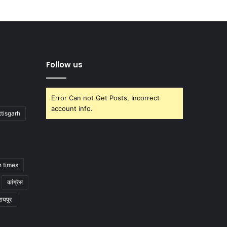
Follow us
Error Can not Get Posts, Incorrect
account info.
tisgarh
h times
कांग्रेस
रायपुर