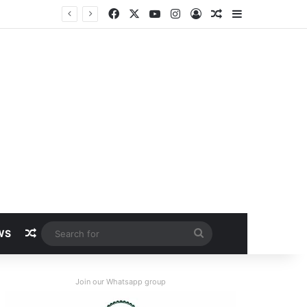
Facebook
X
YouTube
Instagram
Log In
Random Article
Sidebar
Random Article
Search
WS
for
Join our Whatsapp group