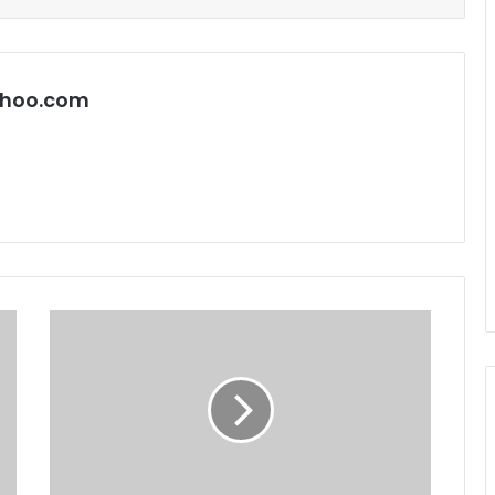
hoo.com
पूर्व
महापौर
निर्मला
यादव
भाजपा
में