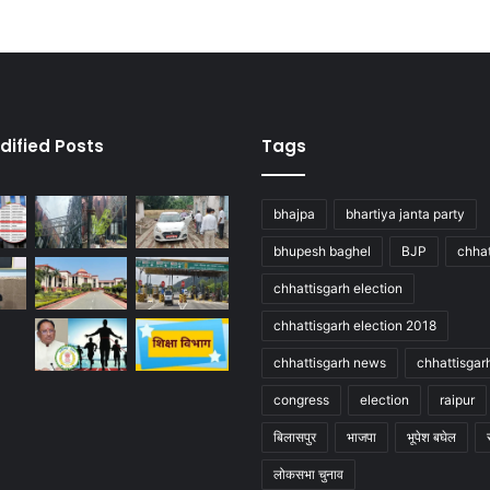
dified Posts
Tags
bhajpa
bhartiya janta party
bhupesh baghel
BJP
chhat
chhattisgarh election
chhattisgarh election 2018
chhattisgarh news
chhattisgar
congress
election
raipur
बिलासपुर
भाजपा
भूपेश बघेल
लोकसभा चुनाव