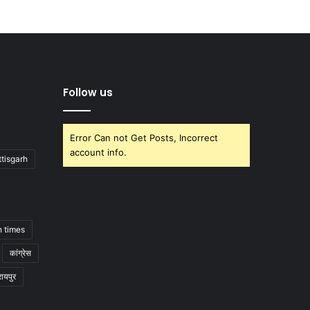
Follow us
Error Can not Get Posts, Incorrect
account info.
tisgarh
h times
कांग्रेस
रायपुर