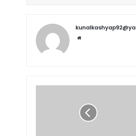
kunalkashyap92@ya
Website
अब
और
बेहतर
काम
करेंगे-
डॉ
रमन