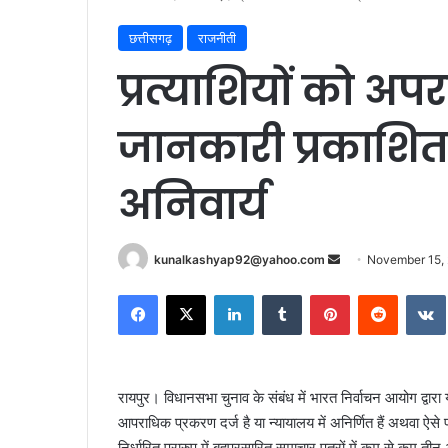
छत्तीसगढ़
राजनीती
प्रत्याशियों को अप
जानकारी प्रकाशित
अनिवार्य
Send
kunalkashyap92@yahoo.com
November 15,
an
Facebook
X
LinkedIn
Tumblr
Pinterest
Reddit
email
रायपुर। विधानसभा चुनाव के संबंध में भारत निर्वाचन आयोग द्वारा यह
आपराधिक प्रकरण दर्ज है या न्यायालय में अनिर्णित हैं अथवा ऐ
निर्धारित प्रारुप में बहुप्रसारित समाचार पत्रों में कम से कम