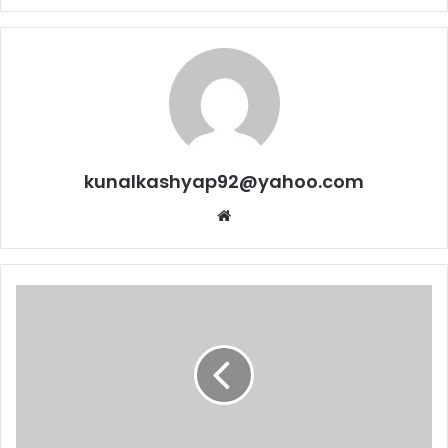
kunalkashyap92@yahoo.com
Website
एटीएम
बंद
होने
का
झांसा
देकर
डंपर
आपरेटर