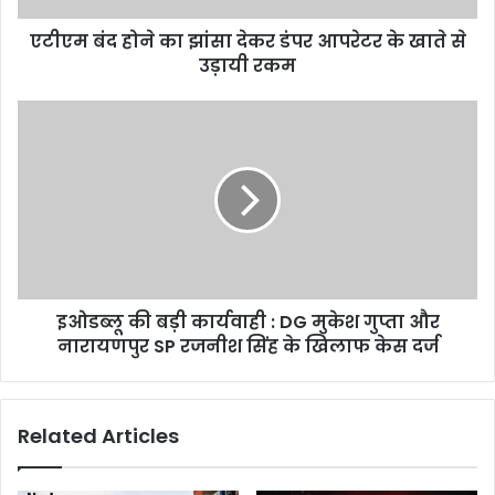
के
एटीएम बंद होने का झांसा देकर डंपर आपरेटर के खाते से
खाते
से
उड़ायी रकम
उड़ायी
रकम
इओडब्लू
की
बड़ी
कार्यवाही
:
DG
मुकेश
गुप्ता
और
इओडब्लू की बड़ी कार्यवाही : DG मुकेश गुप्ता और
नारायणपुर
SP
नारायणपुर SP रजनीश सिंह के खिलाफ केस दर्ज
रजनीश
सिंह
के
Related Articles
खिलाफ
केस
दर्ज