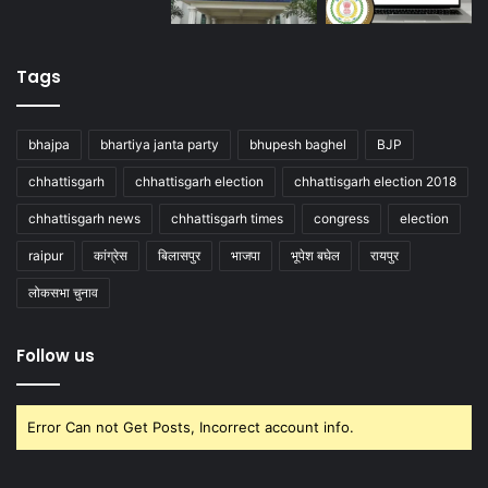
Tags
bhajpa
bhartiya janta party
bhupesh baghel
BJP
chhattisgarh
chhattisgarh election
chhattisgarh election 2018
chhattisgarh news
chhattisgarh times
congress
election
raipur
कांग्रेस
बिलासपुर
भाजपा
भूपेश बघेल
रायपुर
लोकसभा चुनाव
Follow us
Error Can not Get Posts, Incorrect account info.