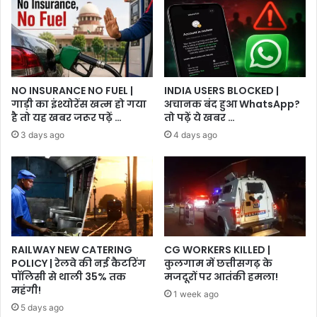
NO INSURANCE NO FUEL |
INDIA USERS BLOCKED |
गाड़ी का इंश्योरेंस खत्म हो गया
अचानक बंद हुआ WhatsApp?
है तो यह खबर जरूर पढ़ें …
तो पढ़ें ये खबर …
3 days ago
4 days ago
RAILWAY NEW CATERING
CG WORKERS KILLED |
POLICY | रेलवे की नई कैटरिंग
कुलगाम में छत्तीसगढ़ के
पॉलिसी से थाली 35% तक
मजदूरों पर आतंकी हमला!
महंगी!
1 week ago
5 days ago