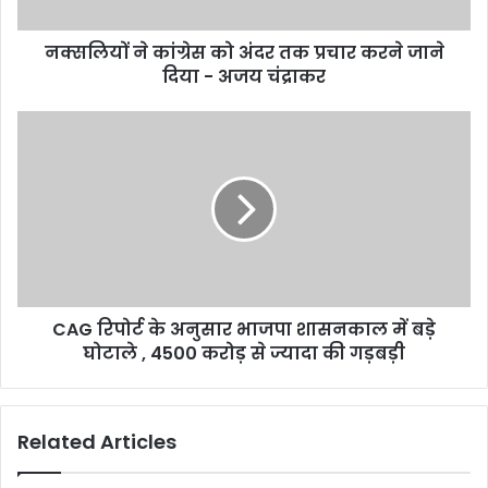
करने
जाने
नक्सलियों ने कांग्रेस को अंदर तक प्रचार करने जाने
दिया
-
दिया - अजय चंद्राकर
अजय
चंद्राकर
CAG
रिपोर्ट
के
अनुसार
भाजपा
शासनकाल
में
बड़े
घोटाले
CAG रिपोर्ट के अनुसार भाजपा शासनकाल में बड़े
,
4500
घोटाले , 4500 करोड़ से ज्यादा की गड़बड़ी
करोड़
से
ज्यादा
Related Articles
की
गड़बड़ी