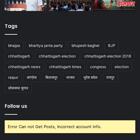
Tags
bhajpa
bhartiya janta party
bhupesh baghel
BJP
chhattisgarh
chhattisgarh election
chhattisgarh election 2018
chhattisgarh news
chhattisgarh times
congress
election
raipur
कांग्रेस
बिलासपुर
भाजपा
भूपेश बघेल
रायपुर
लोकसभा चुनाव
Follow us
Error Can not Get Posts, Incorrect account info.