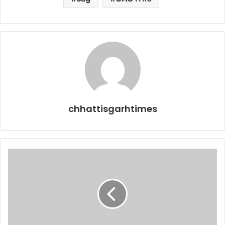
chhattisgarhtimes
नक्सलियों
ने
कांग्रेस
को
अंदर
तक
प्रचार