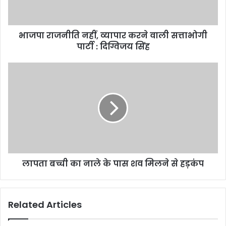
सत्ताभोगी
पार्टी
:
भाजपा राजनीति नहीं, व्यापार करने वाली सत्ताभोगी
दिग्विजय
सिंह
पार्टी : दिग्विजय सिंह
लापता
बच्ची
का
नाले
के
पास
शव
मिलने
से
लापता बच्ची का नाले के पास शव मिलने से हड़कंप
हड़कंप
Related Articles