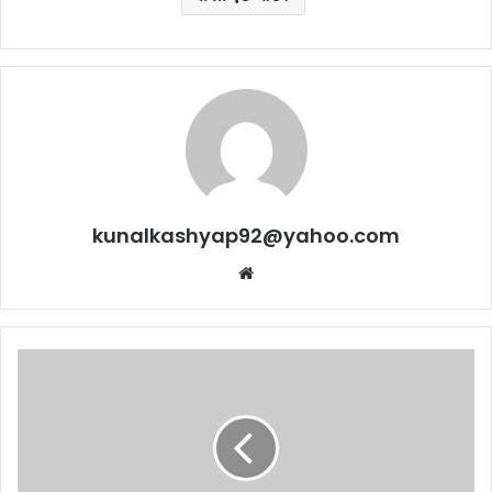
kunalkashyap92@yahoo.com
Website
भाजपा
राजनीति
नहीं,
व्यापार
करने
वाली