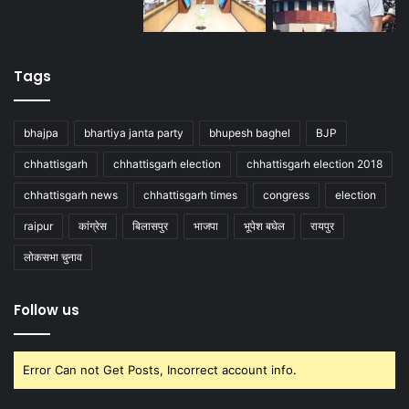
Tags
bhajpa
bhartiya janta party
bhupesh baghel
BJP
chhattisgarh
chhattisgarh election
chhattisgarh election 2018
chhattisgarh news
chhattisgarh times
congress
election
raipur
कांग्रेस
बिलासपुर
भाजपा
भूपेश बघेल
रायपुर
लोकसभा चुनाव
Follow us
Error Can not Get Posts, Incorrect account info.