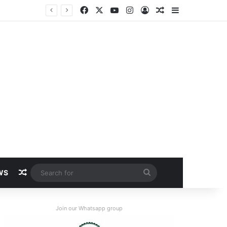
Facebook
X
YouTube
Instagram
Log In
Random Article
Sidebar
Random Article
Search
WS
for
Join our Whatsapp group