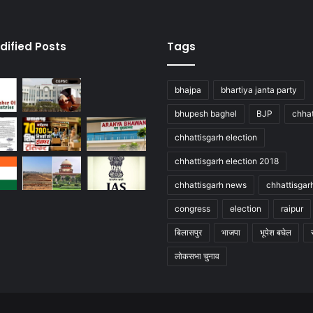
dified Posts
Tags
bhajpa
bhartiya janta party
bhupesh baghel
BJP
chhat
chhattisgarh election
chhattisgarh election 2018
chhattisgarh news
chhattisgar
congress
election
raipur
बिलासपुर
भाजपा
भूपेश बघेल
लोकसभा चुनाव