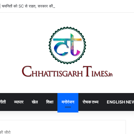
यनितों को SC से राहत, सरकार की SLP खारिज
नीती
व्यापार
खेल
शिक्षा
मनोरंजन
रोचक तथ्य
ENGLISH NE
ी जीरो