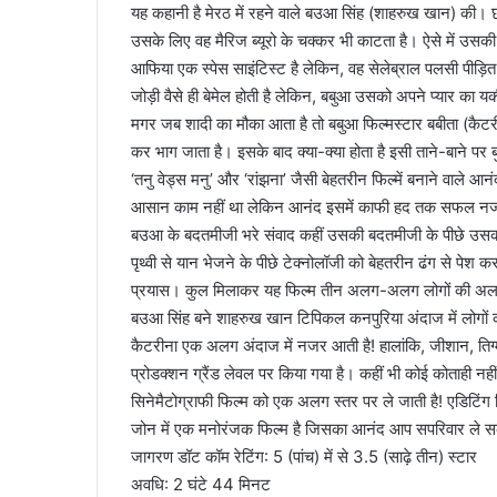
यह कहानी है मेरठ में रहने वाले बउआ सिंह (शाहरुख खान) की। 
उसके लिए वह मैरिज ब्यूरो के चक्कर भी काटता है। ऐसे में उसकी 
आफिया एक स्पेस साइंटिस्ट है लेकिन, वह सेलेब्राल पलसी पीड़
जोड़ी वैसे ही बेमेल होती है लेकिन, बबुआ उसको अपने प्यार का य
मगर जब शादी का मौका आता है तो बबुआ फिल्मस्टार बबीता (कैटरीना
कर भाग जाता है। इसके बाद क्या-क्या होता है इसी ताने-बाने पर 
‘तनु वेड्स मनु’ और ‘रांझना’ जैसी बेहतरीन फिल्में बनाने वाल
आसान काम नहीं था लेकिन आनंद इसमें काफी हद तक सफल नजर
बउआ के बदतमीजी भरे संवाद कहीं उसकी बदतमीजी के पीछे उसकी
पृथ्वी से यान भेजने के पीछे टेक्नोलॉजी को बेहतरीन ढंग से पेश 
प्रयास। कुल मिलाकर यह फिल्म तीन अलग-अलग लोगों की अलग-
बउआ सिंह बने शाहरुख खान टिपिकल कनपुरिया अंदाज में लोगों का द
कैटरीना एक अलग अंदाज में नजर आती है! हालांकि, जीशान, तिग्मां
प्रोडक्शन ग्रैंड लेवल पर किया गया है। कहीं भी कोई कोताही नहीं
सिनेमैटोग्राफी फिल्म को एक अलग स्तर पर ले जाती है! एडिटिंग 
जोन में एक मनोरंजक फिल्म है जिसका आनंद आप सपरिवार ले सक
जागरण डॉट कॉम रेटिंग: 5 (पांच) में से 3.5 (साढ़े तीन) स्टार
अवधि: 2 घंटे 44 मिनट