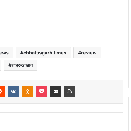
news
chhattisgarh times
review
शाहरुख खान
erest
Reddit
VKontakte
Odnoklassniki
Pocket
Share via Email
Print