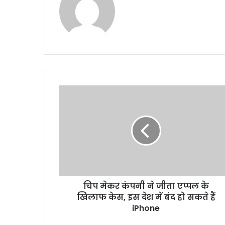
चिप
मेकर
कंपनी
ने
जीता
एप्पल
के
खिलाफ
केस,
चिप मेकर कंपनी ने जीता एप्पल के
इस
देश
खिलाफ केस, इस देश में बंद हो सकते हैं
में
iPhone
बंद