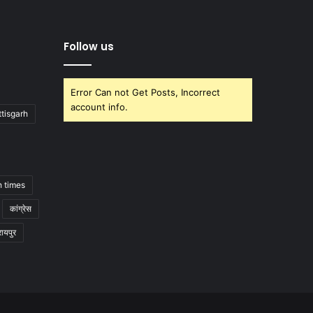
Follow us
Error Can not Get Posts, Incorrect
account info.
tisgarh
h times
कांग्रेस
रायपुर