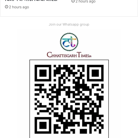
2 hours ago
2 hours ago
Join our Whatsapp group