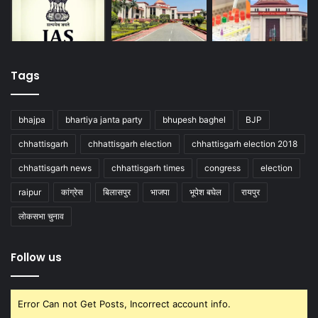
Tags
bhajpa
bhartiya janta party
bhupesh baghel
BJP
chhattisgarh
chhattisgarh election
chhattisgarh election 2018
chhattisgarh news
chhattisgarh times
congress
election
raipur
कांग्रेस
बिलासपुर
भाजपा
भूपेश बघेल
रायपुर
लोकसभा चुनाव
Follow us
Error Can not Get Posts, Incorrect account info.