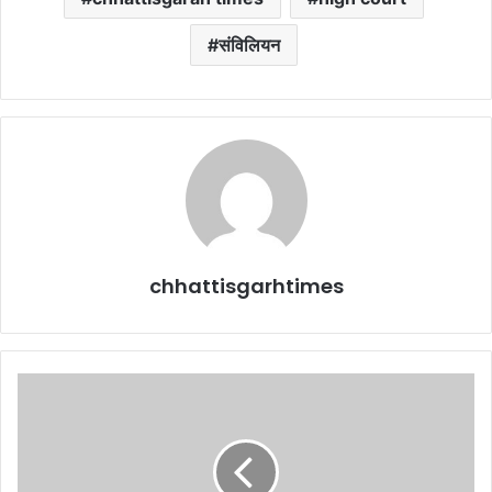
संविलियन
chhattisgarhtimes
लद्दाख:
बर्फीले
तूफान
में
फंसे