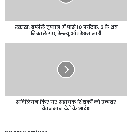
10
पर्यटक,
3
के
लद्दाख: बर्फीले तूफान में फंसे 10 पर्यटक, 3 के शव
शव
निकाले
निकाले गए, रेस्क्यू ऑपरेशन जारी
गए,
रेस्क्यू
संविलियन
ऑपरेशन
किए
जारी
गए
सहायक
शिक्षकों
को
उच्चतर
वेतनमान
देने
संविलियन किए गए सहायक शिक्षकों को उच्चतर
के
आदेश
वेतनमान देने के आदेश