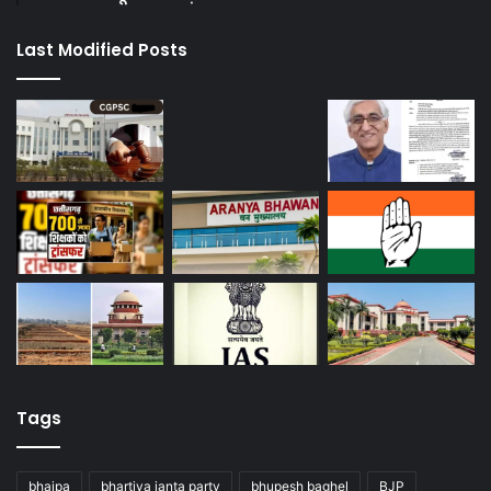
Last Modified Posts
Tags
bhajpa
bhartiya janta party
bhupesh baghel
BJP