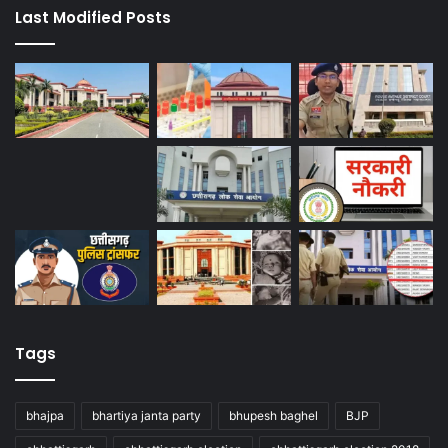
Last Modified Posts
Tags
bhajpa
bhartiya janta party
bhupesh baghel
BJP