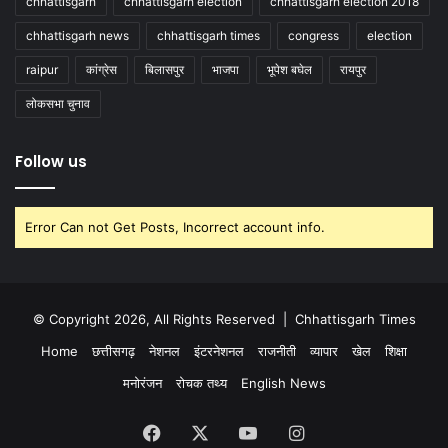
chhattisgarh
chhattisgarh election
chhattisgarh election 2018
chhattisgarh news
chhattisgarh times
congress
election
raipur
कांग्रेस
बिलासपुर
भाजपा
भूपेश बघेल
रायपुर
लोकसभा चुनाव
Follow us
Error Can not Get Posts, Incorrect account info.
© Copyright 2026, All Rights Reserved |
Chhattisgarh Times
Home
छत्तीसगढ़
नेशनल
इंटरनेशनल
राजनीती
व्यापार
खेल
शिक्षा
मनोरंजन
रोचक तथ्य
English News
Facebook
X
YouTube
Instagram