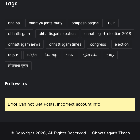
Tags
bhajpa
bhartiya janta party
bhupesh baghel
BJP
chhattisgarh
chhattisgarh election
chhattisgarh election 2018
chhattisgarh news
chhattisgarh times
congress
election
raipur
कांग्रेस
बिलासपुर
भाजपा
भूपेश बघेल
रायपुर
लोकसभा चुनाव
Follow us
Error Can not Get Posts, Incorrect account info.
© Copyright 2026, All Rights Reserved |
Chhattisgarh Times