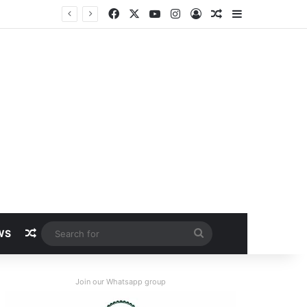
Facebook
X
YouTube
Instagram
Log In
Random Article
Sidebar
Random Article
Search
WS
for
Join our Whatsapp group