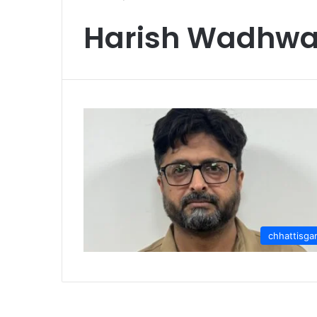
Harish Wadhwan
chhattisga