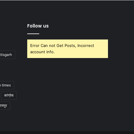
Follow us
Error Can not Get Posts, Incorrect
account info.
tisgarh
h times
कांग्रेस
रायपुर