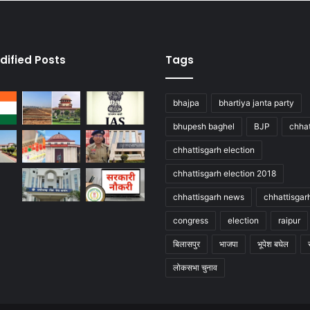
dified Posts
Tags
bhajpa
bhartiya janta party
bhupesh baghel
BJP
chhat
chhattisgarh election
chhattisgarh election 2018
chhattisgarh news
chhattisgar
congress
election
raipur
बिलासपुर
भाजपा
भूपेश बघेल
लोकसभा चुनाव