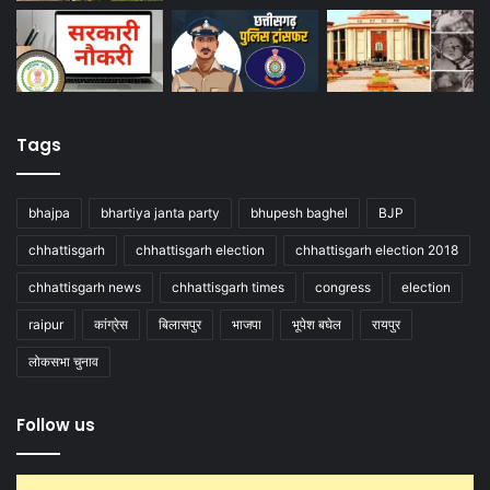
Tags
bhajpa
bhartiya janta party
bhupesh baghel
BJP
chhattisgarh
chhattisgarh election
chhattisgarh election 2018
chhattisgarh news
chhattisgarh times
congress
election
raipur
कांग्रेस
बिलासपुर
भाजपा
भूपेश बघेल
रायपुर
लोकसभा चुनाव
Follow us