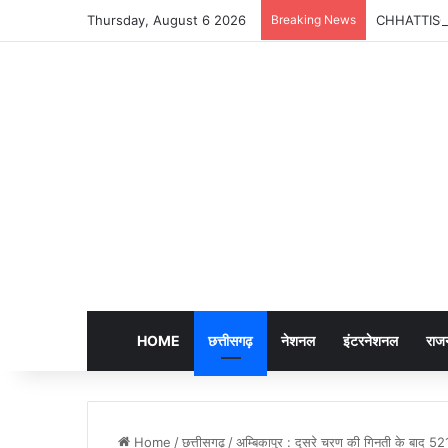
Thursday, August 6 2026
Breaking News
CHHATTISGARH
HOME
छत्तीसगढ़
नेशनल
इंटरनेशनल
राज
Home
/
छत्तीसगढ़
/
अम्बिकापुर : दूसरे चरण की गिनती के बाद 521