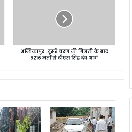
:
दूसरे
चरण
की
गिनती
के
बाद
5216
अम्बिकापुर : दूसरे चरण की गिनती के बाद
मतों
से
5216 मतों से टीएस सिंह देव आगे
टीएस
सिंह
देव
आगे