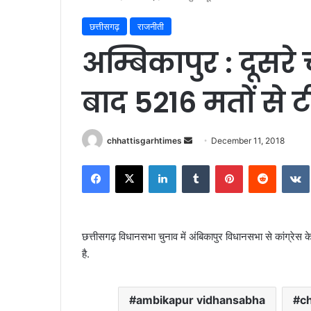
छत्तीसगढ़
राजनीती
अम्बिकापुर : दूसर
बाद 5216 मतों से 
Send
chhattisgarhtimes
December 11, 2018
an
Facebook
X
LinkedIn
Tumblr
Pinterest
Reddit
email
छत्तीसगढ़ विधानसभा चुनाव में अंबिकापुर विधानसभा से कांग्रेस 
है.
ambikapur vidhansabha
ch