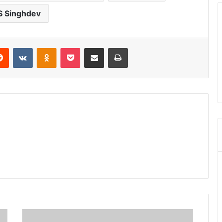
S Singhdev
erest
Reddit
VKontakte
Odnoklassniki
Pocket
Share via Email
Print
अम्बिकापुर