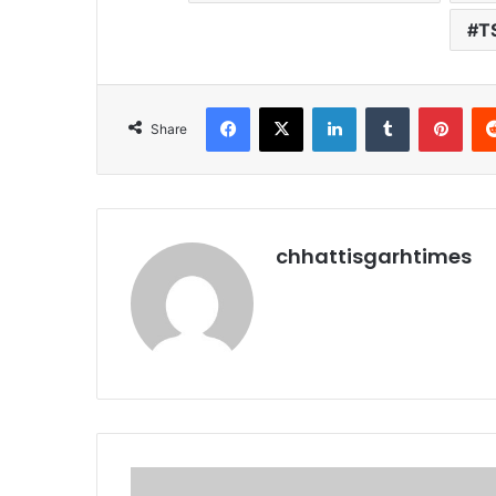
T
Facebook
X
LinkedIn
Tumblr
Pint
Share
chhattisgarhtimes
CG