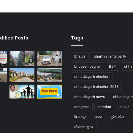
dified Posts
Tags
bhajpa
bhartiya janta party
bhupesh baghel
BJP
chhat
chhattisgarh election
chhattisgarh election 2018
chhattisgarh news
chhattisgar
congress
election
raipur
बिलासपुर
भाजपा
भूपेश बघेल
लोकसभा चुनाव