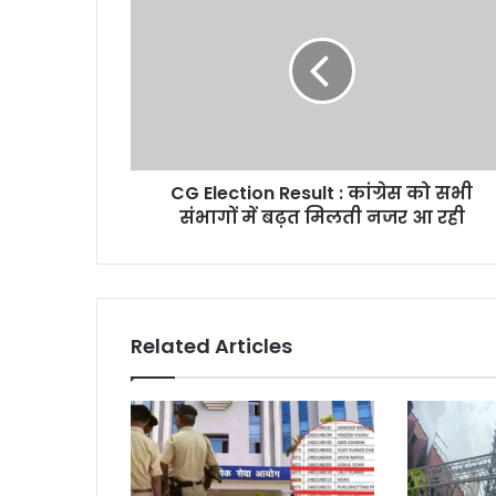
Election
Result
:
कांग्रेस
को
सभी
संभागों
में
CG Election Result : कांग्रेस को सभी
बढ़त
मिलती
संभागों में बढ़त मिलती नजर आ रही
नजर
आ
रही
Related Articles