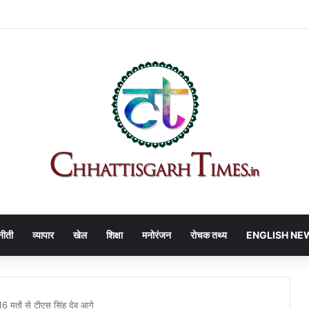
 | APL प्लांट में बड़ा हादसा!
नीती
व्यापार
खेल
शिक्षा
मनोरंजन
रोचक तथ्य
ENGLISH NE
6 मतों से टीएस सिंह देव आगे