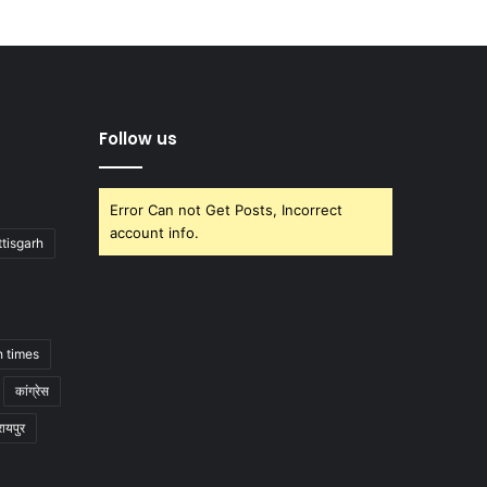
Follow us
Error Can not Get Posts, Incorrect
account info.
tisgarh
h times
कांग्रेस
रायपुर