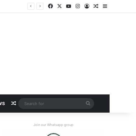
Facebook
X
YouTube
Instagram
Log In
Random Article
Sidebar
Random Article
Search
WS
for
Join our Whatsapp group