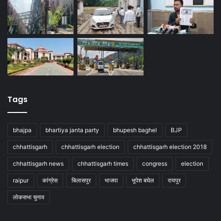
Tags
bhajpa
bhartiya janta party
bhupesh baghel
BJP
chhattisgarh
chhattisgarh election
chhattisgarh election 2018
chhattisgarh news
chhattisgarh times
congress
election
raipur
कांग्रेस
बिलासपुर
भाजपा
भूपेश बघेल
रायपुर
लोकसभा चुनाव