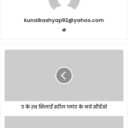
kunalkashyap92@yahoo.com
Website
ए
के
रथ
भिलाई
स्टील
प्लांट
के
नये
सीईओ
ए के रथ भिलाई स्टील प्लांट के नये सीईओ
रासायनिक
हथियारों