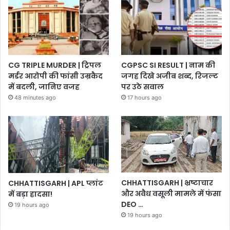
CG TRIPLE MURDER | ट्रिपल
CGPSC SI RESULT | नाम की
मर्डर आरोपी की फांसी उम्रकैद
जगह दिखे अजीब शब्द, रिजल्ट
में बदली, जानिए वजह
पर उठे सवाल
48 minutes ago
17 hours ago
CHHATTISGARH | भ्रष्टाचार
CHHATTISGARH | APL प्लांट
और अवैध वसूली मामले में फंसा
में बड़ा हादसा!
DEO …
19 hours ago
19 hours ago