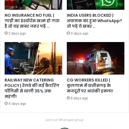
NO INSURANCE NO FUEL |
INDIA USERS BLOCKED |
गाड़ी का इंश्योरेंस खत्म हो गया
अचानक बंद हुआ WhatsApp?
है तो यह खबर जरूर पढ़ें …
तो पढ़ें ये खबर …
2 days ago
3 days ago
RAILWAY NEW CATERING
CG WORKERS KILLED |
POLICY | रेलवे की नई कैटरिंग
कुलगाम में छत्तीसगढ़ के
पॉलिसी से थाली 35% तक
मजदूरों पर आतंकी हमला!
महंगी!
6 days ago
4 days ago
Join our Whatsapp group