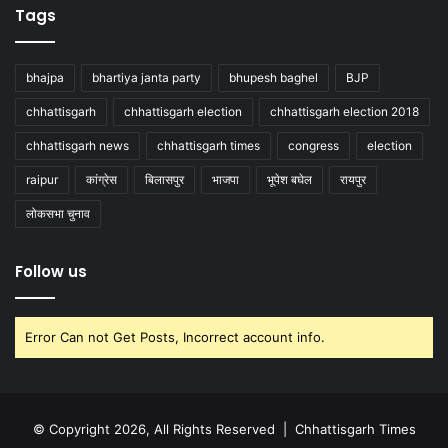
Tags
bhajpa
bhartiya janta party
bhupesh baghel
BJP
chhattisgarh
chhattisgarh election
chhattisgarh election 2018
chhattisgarh news
chhattisgarh times
congress
election
raipur
कांग्रेस
बिलासपुर
भाजपा
भूपेश बघेल
रायपुर
लोकसभा चुनाव
Follow us
Error Can not Get Posts, Incorrect account info.
© Copyright 2026, All Rights Reserved |
Chhattisgarh Times