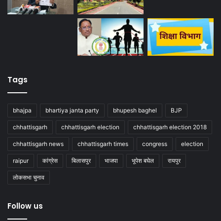
Tags
bhajpa
bhartiya janta party
bhupesh baghel
BJP
chhattisgarh
chhattisgarh election
chhattisgarh election 2018
chhattisgarh news
chhattisgarh times
congress
election
raipur
कांग्रेस
बिलासपुर
भाजपा
भूपेश बघेल
रायपुर
लोकसभा चुनाव
Follow us