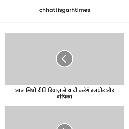
chhattisgarhtimes
आज
सिंधी
रीति
रिवाज़
से
शादी
करेंगे
रनवीर
और
आज सिंधी रीति रिवाज़ से शादी करेंगे रनवीर और
दीपिका
दीपिका
इस
चुनाव
में
है