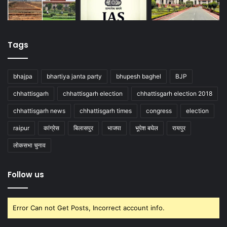
Tags
bhajpa
bhartiya janta party
bhupesh baghel
BJP
chhattisgarh
chhattisgarh election
chhattisgarh election 2018
chhattisgarh news
chhattisgarh times
congress
election
raipur
कांग्रेस
बिलासपुर
भाजपा
भूपेश बघेल
रायपुर
लोकसभा चुनाव
Follow us
Error Can not Get Posts, Incorrect account info.