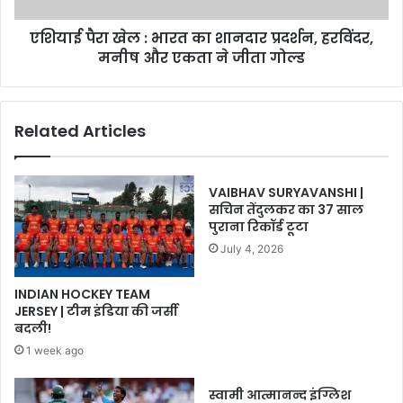
हरविंदर,
एशियाई पैरा खेल : भारत का शानदार प्रदर्शन, हरविंदर,
मनीष
और
मनीष और एकता ने जीता गोल्ड
एकता
ने
जीता
Related Articles
गोल्ड
VAIBHAV SURYAVANSHI |
सचिन तेंदुलकर का 37 साल
पुराना रिकॉर्ड टूटा
July 4, 2026
INDIAN HOCKEY TEAM
JERSEY | टीम इंडिया की जर्सी
बदली!
1 week ago
स्वामी आत्मानन्द इंग्लिश