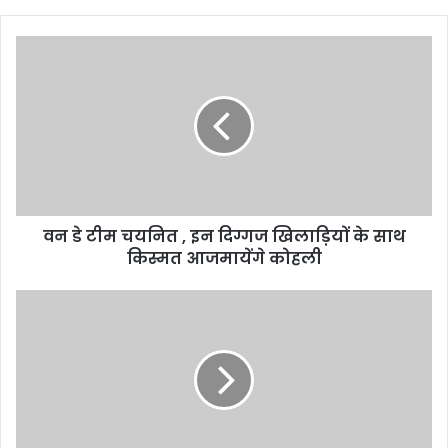
वन
डे
टीम
चयनित
,
इन
दिग्गज
खिलाड़ियों
के
वन डे टीम चयनित , इन दिग्गज खिलाड़ियों के साथ
साथ
किस्मत
किस्मत आजमायेंगे कोहली
आजमायेंगे
कोहली
एशियाई
पैरा
खेल
:
भारत
का
शानदार
प्रदर्शन,