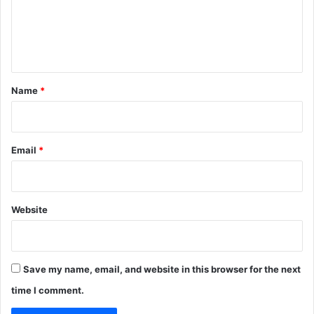
m
e
n
t
*
Name
*
Email
*
Website
Save my name, email, and website in this browser for the next
time I comment.