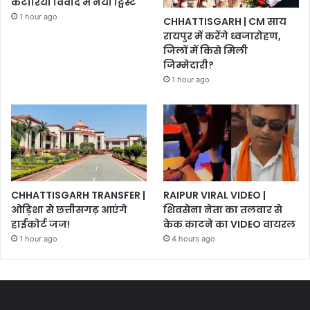
कटारिया विवाद में नया ट्विस्ट
1 hour ago
CHHATTISGARH | CM साय
रायपुर में करेंगे ध्वजारोहण,
जिलों में किसे मिली
जिम्मेदारी?
1 hour ago
CHHATTISGARH TRANSFER |
RAIPUR VIRAL VIDEO |
ओड़िशा से छत्तीसगढ़ आएंगे
शिवसेना नेता का तलवार से
हाईकोर्ट जज!
केक काटने का VIDEO वायरल
1 hour ago
4 hours ago