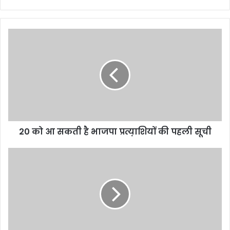
20
को
आ
सकती
है
भाजपा
प्रत्य़ाशियों
की
पहली
20 को आ सकती है भाजपा प्रत्य़ाशियों की पहली सूची
सूची
बिलासपुर
:
माँ
बेटी
की
थाने
में
निर्वस्त्र