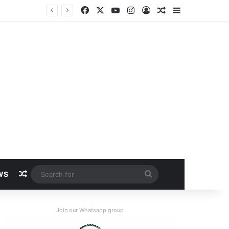
Facebook
X
YouTube
Instagram
Log In
Random Article
Sidebar
Random Article
Search
WS
for
Join our Whatsapp group