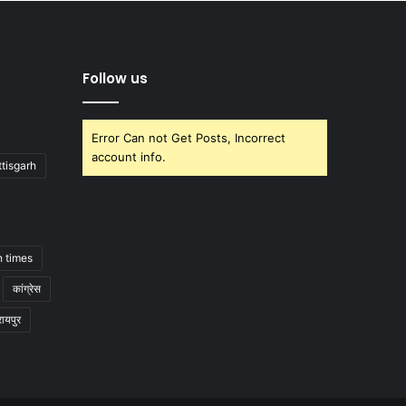
Follow us
Error Can not Get Posts, Incorrect
account info.
tisgarh
h times
कांग्रेस
रायपुर