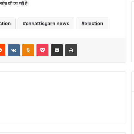
जांच की जा रही है।
ction
chhattisgarh news
election
erest
Reddit
VKontakte
Odnoklassniki
Pocket
Share via Email
Print