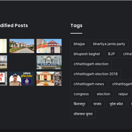
dified Posts
Tags
bhajpa
bhartiya janta party
bhupesh baghel
BJP
chhat
chhattisgarh election
chhattisgarh election 2018
chhattisgarh news
chhattisgar
congress
election
raipur
बिलासपुर
भाजपा
भूपेश बघेल
लोकसभा चुनाव