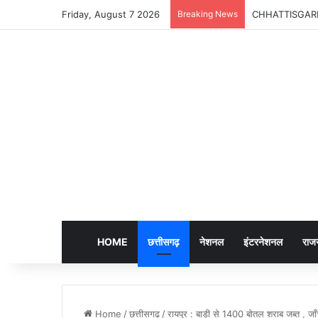
Friday, August 7 2026
Breaking News
CHHATTISGARH | क
HOME
छत्तीसगढ़
नेशनल
इंटरनेशनल
राज
Home
/
छत्तीसगढ़
/
रायपुर : बाड़ी से 1400 बोतल शराब जब्त , जा