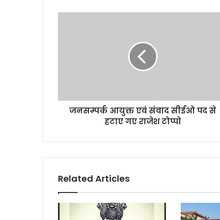
जनसम्पर्क
आयुक्त
एवं
संवाद
सीईओ
पद
से
हटाए
गए
जनसम्पर्क आयुक्त एवं संवाद सीईओ पद से
राजेश
टोप्पो
हटाए गए राजेश टोप्पो
Related Articles